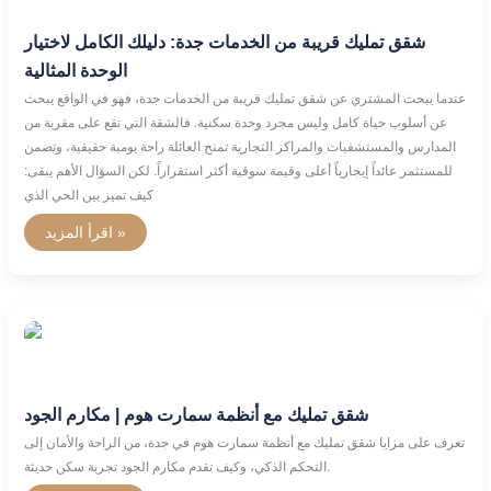
قريبة
من
شقق تمليك قريبة من الخدمات جدة: دليلك الكامل لاختيار
الخدمات
جدة:
الوحدة المثالية
دليلك
الكامل
عندما يبحث المشتري عن شقق تمليك قريبة من الخدمات جدة، فهو في الواقع يبحث
لاختيار
الوحدة
عن أسلوب حياة كامل وليس مجرد وحدة سكنية. فالشقة التي تقع على مقربة من
المثالية
المدارس والمستشفيات والمراكز التجارية تمنح العائلة راحة يومية حقيقية، وتضمن
للمستثمر عائداً إيجارياً أعلى وقيمة سوقية أكثر استقراراً. لكن السؤال الأهم يبقى:
كيف تميز بين الحي الذي
اقرأ المزيد »
شقق
تمليك
مع
أنظمة
سمارت
هوم
شقق تمليك مع أنظمة سمارت هوم | مكارم الجود
|
مكارم
تعرف على مزايا شقق تمليك مع أنظمة سمارت هوم في جدة، من الراحة والأمان إلى
الجود
التحكم الذكي، وكيف تقدم مكارم الجود تجربة سكن حديثة.