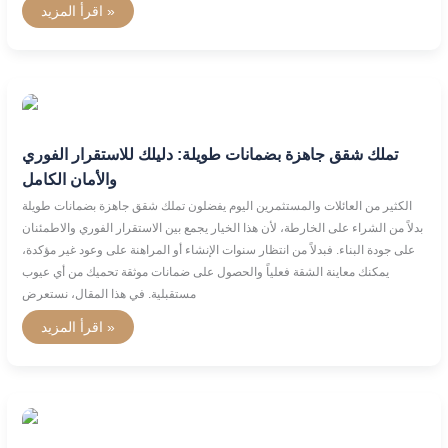
اقرأ المزيد »
تملك
شقق
جاهزة
بضمانات
تملك شقق جاهزة بضمانات طويلة: دليلك للاستقرار الفوري
طويلة:
دليلك
والأمان الكامل
للاستقرار
الفوري
الكثير من العائلات والمستثمرين اليوم يفضلون تملك شقق جاهزة بضمانات طويلة
والأمان
الكامل
بدلاً من الشراء على الخارطة، لأن هذا الخيار يجمع بين الاستقرار الفوري والاطمئنان
على جودة البناء. فبدلاً من انتظار سنوات الإنشاء أو المراهنة على وعود غير مؤكدة،
يمكنك معاينة الشقة فعلياً والحصول على ضمانات موثقة تحميك من أي عيوب
مستقبلية. في هذا المقال، نستعرض
اقرأ المزيد »
ما
أفضل
وقت