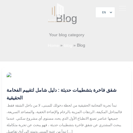
Skip
to
EN
Blog
AR
content
About Us
Project 
Contact Us
Your blog category
Blog
Home
blog
شقق
فاخرة
بتشطيبات
حديثة
شقق فاخرة بتشطيبات حديثة : دليل شامل لتقييم الفخامة
:
دليل
الحقيقية
شامل
لتقييم
تبدأ تجربة الفخامة الحقيقية من لحظة دخولك للمبنى، لا من داخل الشقة فقط.
الفخامة
الحقيقية
فالمداخل المكيفة، الردهات المزينة بالرخام والإضاءة الخفية، والمصاعد السريعة،
جميعها عناصر تصنع الانطباع الأول الذي يحدد مستوى أي مشروع سكني. عندما
يبحث المشتري عن شقق فاخرة بتشطيبات حديثة ، فهو يبحث عن تجربة متكاملة
تبدأ من عتبة المبنى وتمتد إلى أدق تفاصيل […]