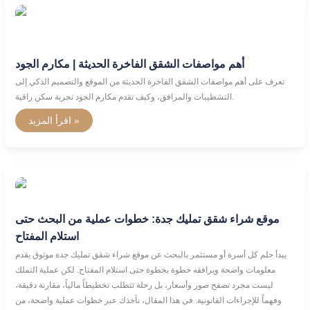
أهم
مواصفات
الشقق
الفاخرة
الحديثة
|
أهم مواصفات الشقق الفاخرة الحديثة | مكارم الجود
مكارم
الجود
تعرف على أهم مواصفات الشقق الفاخرة الحديثة من الموقع والتصميم الذكي إلى
التشطيبات والمرافق، وكيف تقدم مكارم الجود تجربة سكن راقية.
اقرأ المزيد »
موقع
شراء
شقق
تمليك
موقع شراء شقق تمليك جدة: خطوات عملية من البحث حتى
جدة:
خطوات
استلام المفتاح
عملية
من
يبدأ حلم كل أسرة أو مستثمر بالبحث عن موقع شراء شقق تمليك جدة موثوق يقدم
البحث
حتى
معلومات واضحة ويرافقه خطوة بخطوة حتى استلام المفتاح. لكن عملية التملك
استلام
ليست مجرد تصفح صور وأسعار، بل رحلة تتطلب تخطيطاً مالياً، مقارنة دقيقة،
المفتاح
وفهماً للإجراءات القانونية. في هذا المقال، نأخذك عبر خطوات عملية واضحة، من