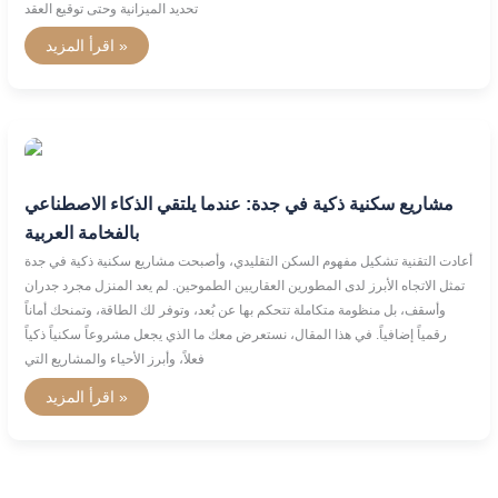
تحديد الميزانية وحتى توقيع العقد
اقرأ المزيد »
مشاريع
سكنية
ذكية
في
مشاريع سكنية ذكية في جدة: عندما يلتقي الذكاء الاصطناعي
جدة:
عندما
بالفخامة العربية
يلتقي
الذكاء
أعادت التقنية تشكيل مفهوم السكن التقليدي، وأصبحت مشاريع سكنية ذكية في جدة
الاصطناعي
بالفخامة
تمثل الاتجاه الأبرز لدى المطورين العقاريين الطموحين. لم يعد المنزل مجرد جدران
العربية
وأسقف، بل منظومة متكاملة تتحكم بها عن بُعد، وتوفر لك الطاقة، وتمنحك أماناً
رقمياً إضافياً. في هذا المقال، نستعرض معك ما الذي يجعل مشروعاً سكنياً ذكياً
فعلاً، وأبرز الأحياء والمشاريع التي
اقرأ المزيد »