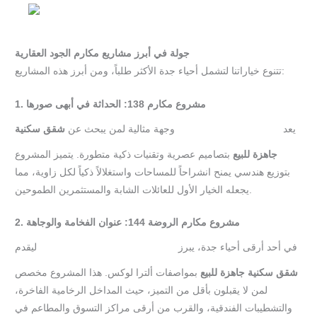
جولة في أبرز مشاريع مكارم الجود العقارية
تتنوع خياراتنا لتشمل أحياء جدة الأكثر طلباً، ومن أبرز هذه المشاريع:
1. مشروع مكارم 138: الحداثة في أبهى صورها
يعد
وجهة مثالية لمن يبحث عن
شقق سكنية
مشروع مكارم 138
جاهزة للبيع
بتصاميم عصرية وتقنيات ذكية متطورة. يتميز المشروع
بتوزيع هندسي يمنح انشراحاً للمساحات واستغلالاً ذكياً لكل زاوية، مما
يجعله الخيار الأول للعائلات الشابة والمستثمرين الطموحين.
2. مشروع مكارم الروضة 144: عنوان الفخامة والوجاهة
في أحد أرقى أحياء جدة، يبرز
ليقدم
مشروع مكارم الروضة 144
شقق سكنية جاهزة للبيع
بمواصفات ألترا لوكس. هذا المشروع مخصص
لمن لا يقبلون بأقل من التميز، حيث المداخل الرخامية الفاخرة،
والتشطيبات الفندقية، والقرب من أرقى مراكز التسوق والمطاعم في