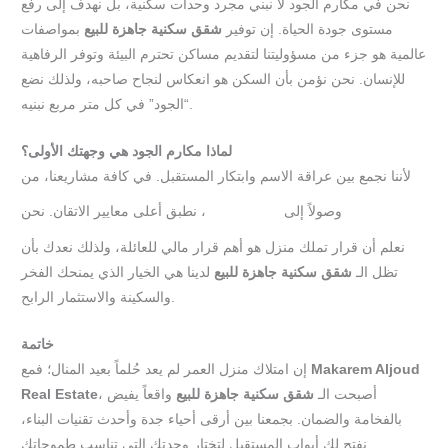
نحن في مكارم الجود لا نبني مجرد وحدات سكنية، بل نهدف إلى رفع
مستوى جودة الحياة. إن توفير
شقق سكنية جاهزة للبيع
بمواصفات
عالمية هو جزء من مسؤوليتنا لتقديم مساكن تحترم البيئة وتوفر الرفاهية
للإنسان. نحن نؤمن بأن السكن هو انعكاس لنجاح صاحبه، ولذلك نضع
“الجود” في كل متر مربع نبنيه.
لماذا مكارم الجود هي وجهتك الأولى؟
لأننا نجمع بين عراقة الاسم وابتكار المستقبل. في كافة مشاريعنا، من
وصولاً إلى
، نطبق أعلى معايير الاتقان. نحن
إيفيرا
السامر
نعلم أن قرار تملك منزل هو أهم قرار مالي للعائلة، ولذلك نعدك بأن
تظل الـ
شقق سكنية جاهزة للبيع
لدينا هي الخيار الذي يمنحك الفخر
والسكينة والاستثمار الرابح.
خاتمة
Makarem Aljoud
إن امتلاك منزل العمر لم يعد حُلماً بعيد المنال؛ فمع
، أصبحت الـ
شقق سكنية جاهزة للبيع
واقعاً يفيض
Real Estate
بالفخامة والضمان. بجمعنا بين أرقى أحياء جدة وأحدث تقنيات البناء،
نفتح لك أبواب المستقبل لتختار وحدتك التي تناسب طموحاتك.