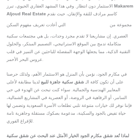
Makarem
الاستثمار دون انتظار. وفي هذا المشهد العقاري الحيوي، تبرز
كاسم مرادف للثقة والإتقان، حيث نقدم
Aljoud Real Estate
مجموعة من
التي أعادت تعريف مفهوم السكن
المشاريع العقارية
العصري. إن مشاريعنا لا تقدم مجرد وحدات، بل هي مجتمعات سكنية
متكاملة تدمج بين الموقع الاستراتيجي، التصميم المبتكر، والحلول
التقنية الذكية، مما يجعلها الوجهة المفضلة للباحثين عن التميز في قلب
عروس البحر الأحمر.
في مكارم الجود، نؤمن بأن المنزل هو الاستثمار الأهم، ولذلك حرصنا
على أن تكون كافة الـ
شقق سكنية جاهزة للبيع
لدينا مطابقة لأعلى
المعايير الهندسية والجمالية. سواء كنت تبحث عن الهدوء في حي
السامر، أو الرفاهية في الروضة، أو العصرية في المشاريع الشمالية،
فإننا نوفر لك خيارات متنوعة تلبي تطلعات الأسرة السعودية وتضمن لها
حياة تفيض بالجود والسكينة، مدعومة بصكوك مستقلة وجاهزية تامة
للإفراغ الفوري.
لماذا تُعد شقق مكارم الجود الخيار الأمثل عند البحث عن شقق سكنية