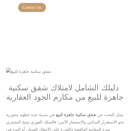
Skip
Contact Us
to
About Us
Project Updates
Contact Us
content
دليلك الشامل لامتلاك شقق سكنية
جاهزة للبيع من مكارم الجود العقارية
/
/ By
Leave a Comment
Blog
seo-team@3tech.sa
يمثل البحث عن
شقق سكنية جاهزة للبيع
في مدينة جدة خطوة محورية
نحو الاستقرار السكني والاستثمار الآمن؛ فالتملك الفوري يمنح المشتري
ميزة المعاينة الواقعية والقدرة على الانتقال للسكن أو البدء في