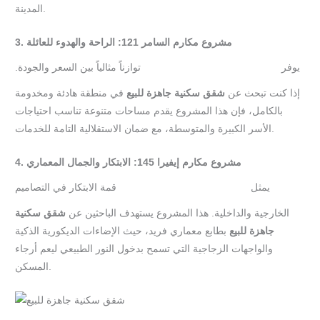
المدينة.
3. مشروع مكارم السامر 121: الراحة والهدوء للعائلة
يوفر
توازناً مثالياً بين السعر والجودة.
مشروع مكارم السامر 121
إذا كنت تبحث عن
شقق سكنية جاهزة للبيع
في منطقة هادئة ومخدومة
بالكامل، فإن هذا المشروع يقدم مساحات متنوعة تناسب احتياجات
الأسر الكبيرة والمتوسطة، مع ضمان الاستقلالية التامة للخدمات.
4. مشروع مكارم إيفيرا 145: الابتكار والجمال المعماري
يمثل
قمة الابتكار في التصاميم
مشروع مكارم إيفيرا 145
الخارجية والداخلية. هذا المشروع يستهدف الباحثين عن
شقق سكنية
جاهزة للبيع
بطابع معماري فريد، حيث الإضاءات الديكورية الذكية
والواجهات الزجاجية التي تسمح بدخول النور الطبيعي ليعم أرجاء
المسكن.