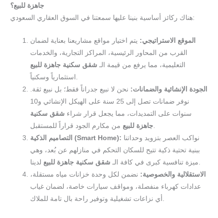
جاهزة للبيع؟
هناك ركائز أساسية بنينا عليها سمعتنا في السوق العقاري السعودي:
الموقع الاستراتيجي:
يتم اختيار مواقع مشاريعنا بعناية لضمان
القرب من المحاور الرئيسية، المراكز التجارية، والخدمات
التعليمية، مما يرفع من قيمة الـ
شقق سكنية جاهزة للبيع
استثمارياً وسكنياً.
الجودة الإنشائية والضمانات:
نحن لا نبيع جدراناً فقط؛ بل نبيع ثقة.
نوفر ضمانات تصل إلى 25 سنة على الهيكل الإنشائي و10
سنوات على التمديدات، مما يجعل قرار شراء
شقق سكنية
من مكارم الجود قراراً للمستقبل.
جاهزة للبيع
نواكب العصر بتزويد وحداتنا
التصاميم الذكية (Smart Home):
ببنية تحتية ذكية تتيح للسكان التحكم في منازلهم عن بُعد، وهي
لدينا.
ميزة تنافسية كبرى في كافة الـ
شقق سكنية جاهزة للبيع
الاستقلالية والخصوصية:
نضمن لكل وحدة خزانات مياه مستقلة،
عدادات كهرباء منفصلة، ومواقف سيارات خاصة، لضمان غياب
أي نزاعات تشغيلية وتوفير راحة بال تامة للملاك.