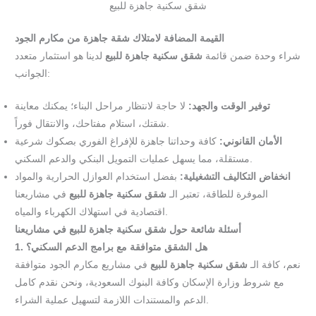
شقق سكنية جاهزة للبيع
القيمة المضافة لامتلاك شقة جاهزة من مكارم الجود
شراء وحدة ضمن قائمة
شقق سكنية جاهزة للبيع
لدينا هو استثمار متعدد
الجوانب:
توفير الوقت والجهد:
لا حاجة لانتظار مراحل البناء؛ يمكنك معاينة
شقتك، استلام مفتاحك، والانتقال فوراً.
الأمان القانوني:
كافة وحداتنا جاهزة للإفراغ الفوري بصكوك شرعية
مستقلة، مما يسهل عمليات التمويل البنكي والدعم السكني.
انخفاض التكاليف التشغيلية:
بفضل استخدام العوازل الحرارية والمواد
الموفرة للطاقة، تعتبر الـ
شقق سكنية جاهزة للبيع
في مشاريعنا
اقتصادية في استهلاك الكهرباء والمياه.
أسئلة شائعة حول شقق سكنية جاهزة للبيع في مشاريعنا
1. هل الشقق متوافقة مع برامج الدعم السكني؟
نعم، كافة الـ
شقق سكنية جاهزة للبيع
في مشاريع مكارم الجود متوافقة
مع شروط وزارة الإسكان وكافة البنوك السعودية، ونحن نقدم كامل
الدعم والمستندات اللازمة لتسهيل عملية الشراء.