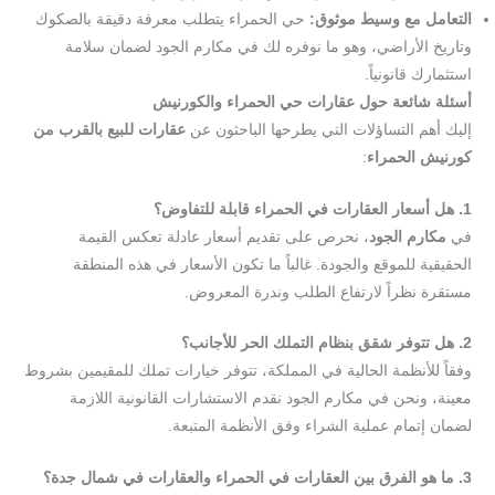
التعامل مع وسيط موثوق:
حي الحمراء يتطلب معرفة دقيقة بالصكوك
وتاريخ الأراضي، وهو ما نوفره لك في مكارم الجود لضمان سلامة
استثمارك قانونياً.
أسئلة شائعة حول عقارات حي الحمراء والكورنيش
إليك أهم التساؤلات التي يطرحها الباحثون عن
عقارات للبيع بالقرب من
كورنيش الحمراء
:
1. هل أسعار العقارات في الحمراء قابلة للتفاوض؟
في
مكارم الجود
، نحرص على تقديم أسعار عادلة تعكس القيمة
الحقيقية للموقع والجودة. غالباً ما تكون الأسعار في هذه المنطقة
مستقرة نظراً لارتفاع الطلب وندرة المعروض.
2. هل تتوفر شقق بنظام التملك الحر للأجانب؟
وفقاً للأنظمة الحالية في المملكة، تتوفر خيارات تملك للمقيمين بشروط
معينة، ونحن في مكارم الجود نقدم الاستشارات القانونية اللازمة
لضمان إتمام عملية الشراء وفق الأنظمة المتبعة.
3. ما هو الفرق بين العقارات في الحمراء والعقارات في شمال جدة؟