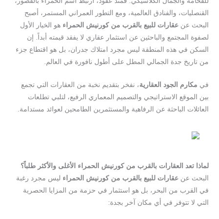
للفخامة والجمال الكلاسيكي. فمنذ عقود، ارتبط اسم الحمراء بالقصور،
القنصليات، والفنادق العالمية، ومع التطور العمراني المستمر، أصبح
البحث عن
عقارات للبيع بالقرب من كورنيش الحمراء
هو الخيار الأول
لصفوة المجتمع والباحثين عن استثمار عقاري لا يفقد قيمته أبداً. إن
السكن في هذه المنطقة ليس مجرد امتلاك جدران، بل هو اقتطاع جزء
من تاريخ جدة الجمالي المطل على أطول نافورة في العالم.
في
مكارم الجود العقارية
، نفخر بتقديم نخبة من العقارات التي تجمع
بين الموقع الاستراتيجي والتصميم المعماري الرفيع، لتلبي تطلعات
العائلات الباحثة عن الرفاهية والمستثمرين الطامحين لعوائد مستدامة.
لماذا تعد العقارات بالقرب من كورنيش الحمراء الأغلى والأكثر طلباً؟
البحث عن
عقارات للبيع بالقرب من كورنيش الحمراء
ليس مجرد رغبة
في القرب من البحر، بل هو استثمار في حزمة من المزايا الحصرية
التي لا تتوفر في أي مكان آخر بجدة: