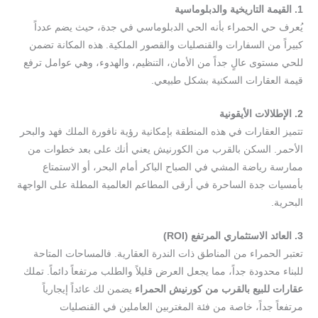
1. القيمة التاريخية والدبلوماسية
يُعرف حي الحمراء بأنه الحي الدبلوماسي في جدة، حيث يضم عدداً
كبيراً من السفارات والقنصليات والقصور الملكية. هذه المكانة تضمن
للحي مستوى عالٍ جداً من الأمان، التنظيم، والهدوء، وهي عوامل ترفع
قيمة العقارات السكنية بشكل طبيعي.
2. الإطلالات الأيقونية
تتميز العقارات في هذه المنطقة بإمكانية رؤية نافورة الملك فهد والبحر
الأحمر. السكن بالقرب من الكورنيش يعني أنك على بعد خطوات من
ممارسة رياضة المشي في الصباح الباكر أمام البحر، أو الاستمتاع
بأمسيات جدة الساحرة في أرقى المطاعم العالمية المطلة على الواجهة
البحرية.
3. العائد الاستثماري المرتفع (
ROI
)
تعتبر الحمراء من المناطق ذات الندرة العقارية. فالمساحات المتاحة
للبناء محدودة جداً، مما يجعل العرض قليلاً والطلب مرتفعاً دائماً. تملك
عقارات للبيع بالقرب من كورنيش الحمراء
يضمن لك عائداً إيجارياً
مرتفعاً جداً، خاصة من فئة المغتربين العاملين في القنصليات