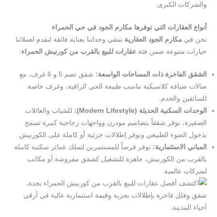
والشركات الكبرى.
أنواع العقارات التي توفرها مكارم الجود في حي الحمراء
نحن في
مكارم الجود العقارية
ننتقي وحداتنا بعناية فائقة لنقدم لعملائنا
خيارات متنوعة ضمن فئة
عقارات للبيع بالقرب من كورنيش الحمراء
:
الشقق الفاخرة ذات المساحات الواسعة:
شقق تضم 5 و 6 غرف، مع
صالات ضيافة كلاسيكية تناسب طبيعة الحي الراقية، وغرف خاصة
للسائقين والخدم.
الوحدات السكنية الحديثة (
Modern Lifestyle):
للشباب والعائلات
الصغيرة، نوفر شققاً بتصاميم مودرن وواجهات زجاجية كبيرة تسمح
بدخول الضوء الطبيعي وتوفر إطلالات جزئية أو كاملة على الكورنيش.
المباني الاستثمارية:
نوفر فرصاً للمستثمرين لتملك عمائر سكنية كاملة
بالقرب من الكورنيش، جاهزة للتشغيل كشقق مفروشة أو مكاتب
لشركات عالمية.