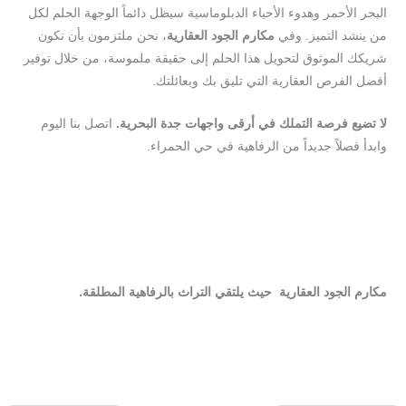
البحر الأحمر وهدوء الأحياء الدبلوماسية سيظل دائماً الوجهة الحلم لكل
من ينشد التميز. وفي
مكارم الجود العقارية
، نحن ملتزمون بأن نكون
شريكك الموثوق لتحويل هذا الحلم إلى حقيقة ملموسة، من خلال توفير
أفضل الفرص العقارية التي تليق بك وبعائلتك.
لا تضيع فرصة التملك في أرقى واجهات جدة البحرية.
اتصل بنا اليوم
وابدأ فصلاً جديداً من الرفاهية في حي الحمراء.
تصفح
عروض
العقارات
بالقرب
من
كورنيش
الحمراء
عبر
موقعنا
الآن
مكارم الجود العقارية حيث يلتقي التراث بالرفاهية المطلقة.