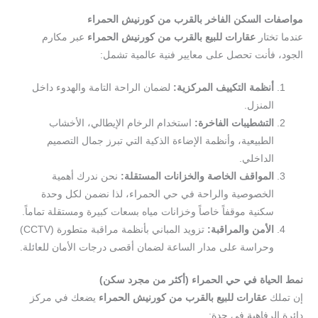
مواصفات السكن الفاخر بالقرب من كورنيش الحمراء
عندما تختار
عقارات للبيع بالقرب من كورنيش الحمراء
عبر مكارم
الجود، فأنت تحصل على معايير فنية عالمية تشمل:
أنظمة التكييف المركزية:
لضمان الراحة التامة والهدوء داخل
المنزل.
التشطيبات الفاخرة:
استخدام الرخام الإيطالي، الأخشاب
الطبيعية، وأنظمة الإضاءة الذكية التي تبرز جمال التصميم
الداخلي.
المواقف الخاصة والخزانات المستقلة:
نحن ندرك أهمية
الخصوصية والراحة في حي الحمراء، لذا نضمن لكل وحدة
سكنية موقفاً خاصاً وخزانات مياه بسعات كبيرة ومستقلة تماماً.
الأمن والمراقبة:
تزويد المباني بأنظمة مراقبة متطورة (CCTV)
وحراسة على مدار الساعة لضمان أقصى درجات الأمان للعائلة.
نمط الحياة في حي الحمراء (أكثر من مجرد سكن)
إن تملك
عقارات للبيع بالقرب من كورنيش الحمراء
يضعك في مركز
دائرة الرفاهية في جدة: