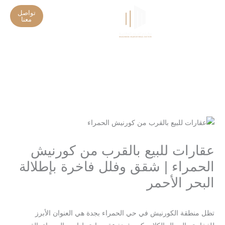
خطي
تواصل
لى
معنا
تواصل معنا
تحديثات المشاريع
لمحتوى
عقارات للبيع بالقرب من كورنيش
الحمراء | شقق وفلل فاخرة بإطلالة
البحر الأحمر
/
/ بواسطة
اترك تعليقاً
Blog
seo-team@3tech.sa
تظل منطقة الكورنيش في حي الحمراء بجدة هي العنوان الأبرز