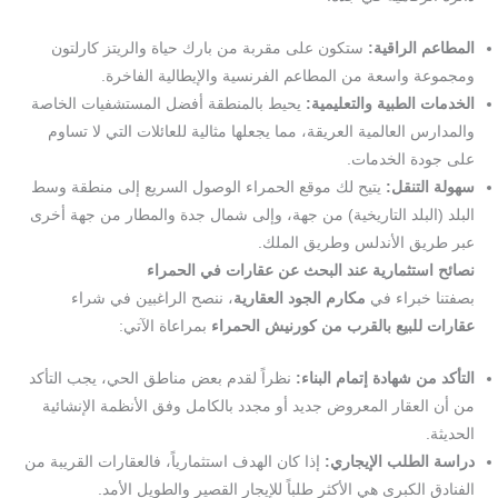
المطاعم الراقية:
ستكون على مقربة من بارك حياة والريتز كارلتون
ومجموعة واسعة من المطاعم الفرنسية والإيطالية الفاخرة.
الخدمات الطبية والتعليمية:
يحيط بالمنطقة أفضل المستشفيات الخاصة
والمدارس العالمية العريقة، مما يجعلها مثالية للعائلات التي لا تساوم
على جودة الخدمات.
سهولة التنقل:
يتيح لك موقع الحمراء الوصول السريع إلى منطقة وسط
البلد (البلد التاريخية) من جهة، وإلى شمال جدة والمطار من جهة أخرى
عبر طريق الأندلس وطريق الملك.
نصائح استثمارية عند البحث عن عقارات في الحمراء
بصفتنا خبراء في
مكارم الجود العقارية
، ننصح الراغبين في شراء
عقارات للبيع بالقرب من كورنيش الحمراء
بمراعاة الآتي:
التأكد من شهادة إتمام البناء:
نظراً لقدم بعض مناطق الحي، يجب التأكد
من أن العقار المعروض جديد أو مجدد بالكامل وفق الأنظمة الإنشائية
الحديثة.
دراسة الطلب الإيجاري:
إذا كان الهدف استثمارياً، فالعقارات القريبة من
الفنادق الكبرى هي الأكثر طلباً للإيجار القصير والطويل الأمد.