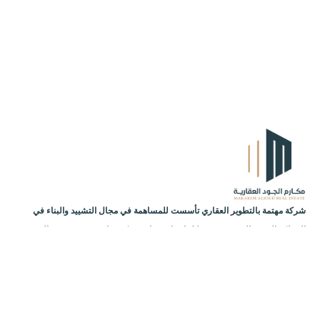
شركة مهتمة بالتطوير العقاري تأسست للمساهمة في مجال التشييد والبناء في
المملكة العربية السعودية من خلال إنشاء مشاريع سكنية ذات قيمة وجودة عالية
بأسلوب حديث ومعاصر. لنقدم لعملائنا العديد من خيارات شقق التمليك بمدنية جدة.
الصفحة الرئيسية
شروط وأحكام الدفع
المشاريع
info@mkarmaljod.com
920034053
تحديثات المشاريع