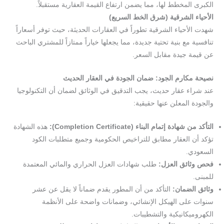
الكبرى المخطط لها، مما يضمن ارتفاع القيمة العقارية مستقبلاً.
الأحياء الشرقية (شرق الخط السريع)
شهدت الأحياء الشرقية تطوراً في العقارات الحديثة، حيث توفر أسعاراً
تنافسية مع بنية تحتية جديدة، مما يجعلها خياراً ممتازاً للمشتري الباحث
عن قيمة جيدة مقابل السعر.
نصيحة مكارم الجود: ضمان الجودة في العقار الحديث
عند شراء عقار حديث، يجب التدقيق في الوثائق لضمان أن التكنولوجيا
والجودة المعلن عنها حقيقية:
التأكد من شهادة إتمام البناء (
Completion Certificate):
هذه الشهادة
تؤكد أن العقار مطابق للتراخيص الحكومية وجميع متطلبات الكود
السعودي.
فحص وثائق العزل:
طلب شهادات العزل الحراري والمائي المعتمدة
للمبنى.
وثائق الضمان:
التأكد من أن المطور يقدم ضماناً لا يقل عن عشر
سنوات على الهيكل الإنشائي، وضمانات واضحة على الأنظمة
الكهروميكانيكية والتشطيبات.