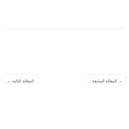
》شركات تطوير عقاري معتمدة في السعودية | مكارم الجود
العقارية
》شقق للبيع في جدة بإطلالة بحر – اكتشف مع مكارم الجود
العقارية
→
المقالة السابقة
المقالة التالية
←