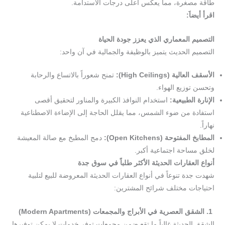
طاقة مصغرة، مما يعكس أعلى درجات الاستدامة.
اقرأ أيضاََ:
ما أفضل شقق التمليك في جدة؟
التصميم المعماري الذي يعزز جودة الحياة
التصميم الحديث يتميز بالوظيفة والجمالية في آن واحد:
الأسقف العالية (
High Ceilings):
تمنح شعوراً بالاتساع والرحابة
وتحسن توزيع الهواء.
الإنارة الطبيعية:
استخدام النوافذ الكبيرة والمناور لتحقيق أقصى
استفادة من ضوء الشمس، مما يقلل الحاجة إلى الإضاءة الاصطناعية
نهاراً.
المطابخ المفتوحة (
Open Kitchens):
دمج المطبخ مع صالة المعيشة
لخلق مساحة اجتماعية أكبر.
أنواع العقارات الحديثة الأكثر طلباً في سوق جدة
شهدت جدة تنوعاً في أنواع العقارات الحديثة المعروضة للبيع لتلبية
احتياجات مختلف شرائح المشترين:
1. الشقق العصرية في الأبراج والمجمعات (
Modern Apartments
)
الشقق الحديثة غالباً ما تقع ضمن مجمعات توفر خدمات لا يمكن توفيرها