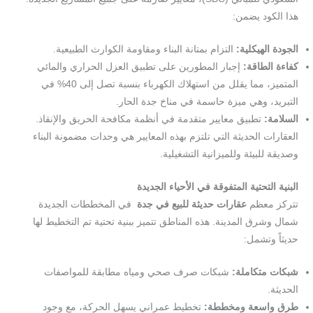
هذا الكود يضمن:
الجودة الهيكلية:
التزام بمتانة البناء ومقاومة الكوارث الطبيعية.
كفاءة الطاقة:
إجبار المطورين على تطبيق العزل الحراري والمائي
المتميز، مما يقلل من استهلاك الكهرباء بنسبة تصل إلى 40% في
التبريد، وهي ميزة حاسمة في مناخ جدة الحار.
السلامة:
تطبيق معايير متقدمة في أنظمة مكافحة الحريق والإنقاذ.
العقارات الحديثة التي تلتزم بهذه المعايير هي وحدات مضمونة البناء
وصديقة للبيئة وللميزانية التشغيلية.
البنية التحتية المتفوقة في الأحياء الجديدة
تتركز معظم
عقارات حديثة للبيع في جدة
في المخططات الجديدة
شمال وشرق المدينة. هذه المناطق تتميز ببنية تحتية تم التخطيط لها
حديثاً وتشمل:
شبكات متكاملة:
شبكات صرف صحي ومياه مطابقة للمواصفات
الحديثة.
طرق واسعة ومخططة:
تخطيط عمراني يسهل الحركة، مع وجود