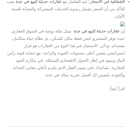
الشفافية في الأسعار:
عند التعامل مع
عقارات حديثة للبيع في جدة
يجب
التأكد من أن السعر يشمل رسوم الخدمات المشتركة والصيانة للسنة
الأولى.
إن
عقارات حديثة للبيع في جدة
تمثل نقلة نوعية في السوق العقاري،
حيث توفر للمشتري ليس فقط مكان للسكن، بل نظام حياة متكامل،
مستدام، وذكي. الاستثمار في هذا النوع من العقارات هو قرار
استراتيجي يضمن أعلى مستويات الجودة والراحة، مع حماية قيمة رأس
المال ونموه في إطار التحول الاقتصادي للمملكة. في مكارم الجود
العقارية، نساعدك على تمييز العقار الذي يلتزم بأعلى معايير الحداثة
والجودة، لنضمن لك أفضل تجربة تملك في جدة.
اقرأ أيضاََ:
》مكارم الجود | منصة عقارية سعودية رائدة لبيع وتطوير
المشاريع