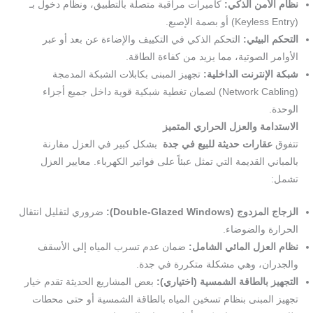
نظام الأمن الذكي:
كاميرات مراقبة متصلة بالتطبيق، ونظام دخول بـ
(Keyless Entry) أو بصمة الإصبع.
التحكم البيئي:
التحكم الذكي في التكييف والإضاءة عن بعد أو عبر
الأوامر الصوتية، مما يزيد من كفاءة الطاقة.
شبكة الإنترنت الداخلية:
تجهيز المبنى بكابلات الشبكة المدمجة
(Network Cabling) لضمان تغطية شبكية قوية داخل جميع أجزاء
الوحدة.
الاستدامة والعزل الحراري المتميز
تتفوق
عقارات حديثة للبيع في جدة
بشكل كبير في العزل مقارنة
بالمباني القديمة التي تمثل عبئاً على فواتير الكهرباء. معايير العزل
تشمل:
الزجاج المزدوج (
Double-Glazed Windows):
ضروري لتقليل انتقال
الحرارة والضوضاء.
نظام العزل المائي الشامل:
ضمان عدم تسرب المياه إلى الأسقف
والجدران، وهي مشكلة متكررة في جدة.
التجهيز بالطاقة الشمسية (اختياري):
بعض المشاريع الحديثة تقدم خيار
تجهيز المبنى بنظام تسخين المياه بالطاقة الشمسية أو حتى محطات