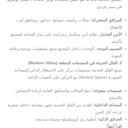
في مبنى فردي:
المرافق المشتركة:
صالات رياضية، مسابح، حدائق، ومناطق لعب
للأطفال.
الأمن الشامل:
نظام أمن متكامل وحراسة على مدار الساعة للمجمع
بأكمله.
التصميم الموحد:
الوحدات داخل المجمع تتمتع بتشطيبات موحدة وعالية
الجودة.
2. الفلل الحديثة في المجمعات المغلقة (
Modern Villas
)
تتمتع الفلل الحديثة بتصميمات تركز على الاستغلال الذكي للمساحة
العمودية (Vertical Space) مع التركيز على التقنيات الذكية:
تصميمات مفتوحة:
دمج الصالات والمناطق العامة لزيادة الإحساس
بالاتساع.
المصاعد الداخلية:
العديد من الفلل الحديثة تجهز بمصاعد داخلية صغيرة
لراحة كبار السن.
الحدائق الذكية:
أنظمة ري أوتوماتيكية وصيانة مدمجة.
اقرأ أيضاََ:
استكشف أفضل المشاريع من مكارم الجود العقارية