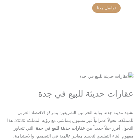
خطي
تواصل معنا
لى
تواصل معنا
تحديثات المشاريع
لمحتوى
عقارات حديثة للبيع في جدة
/
/ بواسطة
اترك تعليقاً
Blog
seo-team@3tech.sa
تشهد مدينة جدة، بوابة الحرمين الشريفين ومركز الاقتصاد الغربي
للمملكة، تحولاً عمرانياً غير مسبوق يتماشى مع رؤية المملكة 2030. هذا
التحول أفرز جيلاً جديداً من
عقارات حديثة للبيع في جدة
التي تتجاوز
مفهوم البناء التقليدي لتجسد معايير عالمية في التصميم، والاستدامة،