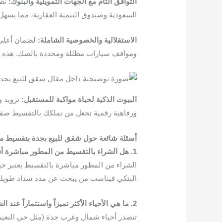
التوافق
التام
مع
الجهات
التمويلية
والبنوك
:
نظر
السعودية وصندوق التنمية العقارية، مما يسهل
الاستقلالية
والخصوصية
الشاملة
:
لضمان أعلى 
ومواقف سيارات مظللة ومحددة بالصك. هذه التف
البيوت
الذكية
لحياة
مواكبة
للمستقبل
:
ورفاهية رقمية تجعل من تملكك بالتقسيط صفقة
أسئلة
شائعة
حول
شقق
للبيع
بجدة
بتقسيط
م
​1.
هل
الشراء
بالتقسيط
من
المطور
مباشرة
أ
​الشراء من المطور مباشرة بالتقسيط يعتبر خيارا
البنكي فيناسب من يبحث عن مدد سداد طويلة جداً تصل لـ 20 عاماً، وتتميز مشاريع مكارم الجود بمرونتها في قبول
​2.
ما
هي
الأحياء
الأكثر
تميزا
ً
واستثمارا
ً
عند
الش