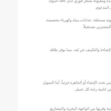
تمدة ومقبولة بشكل فوري لدى كافة البنوك
 المدعوم.
وية مستقلة، عدادات مياه وكهرباء مخصصة،
لمشترين مستقبلاً.
Smart Hom) لعام 2026 يتيح للملاك إدارة الإضاءة والتكييف عن بُعد، مما يوفر طاقة
ي تحت الإنشاء أو الجاهزة جزئياً. أما التمويل
حر) الطلب العقاري لعام 2026؛ نظراً لاكتمال بنيتها التحتية وقربها من الواجهة البحرية والمشاريع