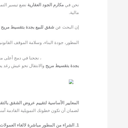
نحن في
مكارم
الجود
العقارية
نضع تيسير التم
مالية.
​إن البحث عن
شقق
للبيع
بجدة
بتقسيط
مريح
ي
المطور، جودة البناء، وسلامة الموقف القانوني
إيفيرا
145
، نجحنا في دمج أعلى معا
بجدة
بتقسيط
مريح
والانتقال نحو عيش رغد يض
المعايير
الأساسية
لتقييم
عروض
الشقق
بالت
​لضمان أن تكون خطوتك التمويلية القادمة آمنة 
1.
الشراء
من
المطور
مباشرة
لالغاء
العمولات