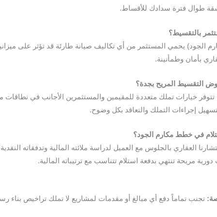
شقة طوال فترة سدادك للأقساط.
تثمر
بالتقسيط
؟
 25 عاماً (كما تقدم مكارم الجود) يحمي المستثمر من أي تكاليف صيانة طارئة قد تؤثر ع
اري بأمان وطمأنينة.
وض
التقسيط
المريح
بجدة
؟
وفقاً للأنظمة والتشريعات المحدثة لعام 2026، تتوفر خيارات تملك متعددة للمقيمين والمستثمرين الأ
لتسهيل إجراءات التملك والتعاقد بكل وضوح.
لام
في
خطط
مكارم
الجود
؟
ستشارنا العقاري بالجلوس مع العميل لدراسة ملائته المالية وتدفقاته الن
ورية مريحة تنتهي بدفعة استلام تتناسب مع ترتيباته المالية.
صة
:
تجنب تماماً دفع أي مبالغ أو مقدمات لمشاريع لا تملك تراخيص بناء ر