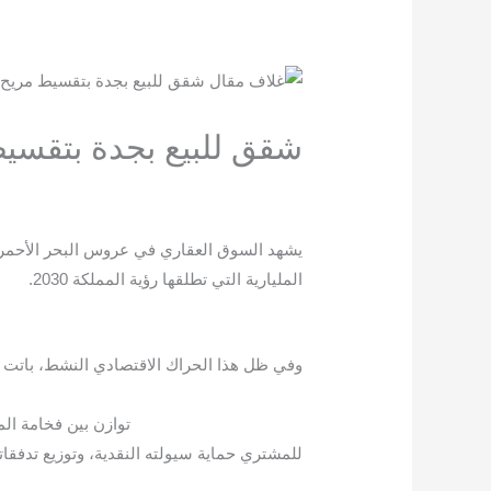
شقق للبيع بجدة بتقسيط
/
Blog
/ بواسطة
seo-team@3tech.sa
المليارية التي تطلقها رؤية المملكة 2030.
وفي ظل هذا الحراك الاقتصادي النشط، باتت ا
بتقسيط
مريح
توازن بين فخامة الم
للمشتري حماية سيولته النقدية، وتوزيع تدفقات