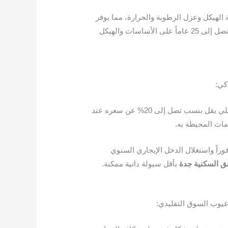
 الهيكل وعزل الرطوبة والحرارة، مما يوفر
في فواتير الطاقة ويحمي محفظتك مستقبلاً من مصاريف الصيانة المرهقة. نحن نرسخ هذه الثقة بتقديم ضمانات ممتدة تصل إلى 25 عاماً على الأساسات والهيكل
ذكي:
شراء العقار بالتقسيط خلال مراحل التطوير الأولى يتيح لك الحصول عليه بسعر تفضيلي يقل بنسب تصل إلى 20% عن سعره عند
مات المحيطة به.
وراً واستغلال الدخل الإيجاري السنوي
ق
السكنية
جدة
بأقل سيولة ذاتية ممكنة.
 عيوب السوق التقليدي: