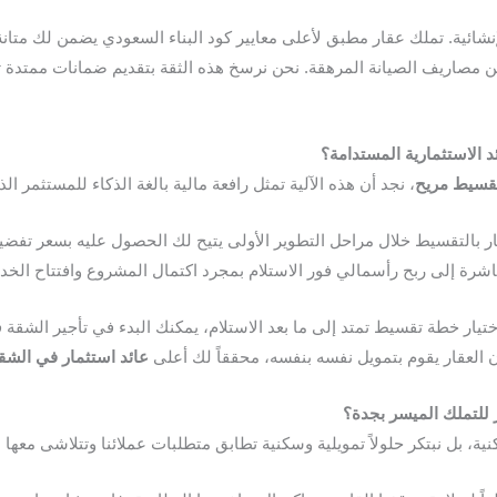
إنشائية. تملك عقار مطبق لأعلى معايير كود البناء السعودي يضمن لك متانة
د
الاستثمارية
المستدامة
؟
قسيط
مريح
، نجد أن هذه الآلية تمثل رافعة مالية بالغة الذكاء للمستثمر ال
باشرة إلى ربح رأسمالي فور الاستلام بمجرد اكتمال المشروع وافتتاح الخد
تيار خطة تقسيط تمتد إلى ما بعد الاستلام، يمكنك البدء في تأجير الشقة ف
ن العقار يقوم بتمويل نفسه بنفسه، محققاً لك أعلى
عائد
استثمار
في
الشق
للتملك
الميسر
بجدة
؟
ية، بل نبتكر حلولاً تمويلية وسكنية تطابق متطلبات عملائنا وتتلاشى معها