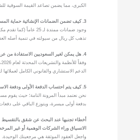
الكبرى، مما يضمن تصاعد القيمة السوقية لل
​3.
كيف
تضمن
الضمانات
الإنشائية
حماية
المس
​وجود ضمانات ممتدة لـ
تذهب كل ريال من سيولته في تنمية أصله العق
​4.
هل
يمكن
لغير
السعوديين
الاستفادة
من
عر
​
الدعم الاستشاري والقانوني الكامل لعملائها 
​5.
كيف
يتم
احتساب
الدفعة
الأولى
ودفعة
الاست
​نحن نعتمد مبدأ المرونة التامة؛ حيث يقوم م
بدفعة أولى ميسرة، ويتوزع الباقي على دفعات د
أخطاء
تجنبها
عند
البحث
عن
شقق
بالتقسيط
الانسياق
وراء
الشركات
الوهمية
أو
غير
المرخ
واجعل العقود الموثقة هي مرجعيتك الوحيدة.