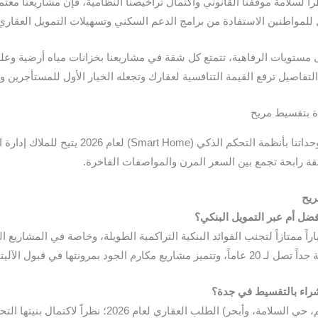
اً لسلامة موقفنا القانوني واكتمال تراخيصنا النظامية، فإن مشاريعنا مع
 للمواطنين الاستفادة من برامج الدعم السكني وتسهيلات التمويل العقاري
مستويات الرفاهية، تتمتع كل شقة في مشاريعنا بخزانات مياه أرضية وعل
اصيل ترفع القيمة التنافسية لعقارك وتجعله الخيار الأول للمستأجرين وا
تزويد وحداتنا بأنظمة التحكم الذكي (e
 رابحة تجمع بين السعر المرن والمواصفات الفاخرة.
ريح
فضل
أم
عبر
التمويل
البنكي
؟
ً ممتازاً لتجنب الفوائد البنكية التراكمية الطويلة، وخاصة في المشاريع الت
 الآليتين لتلبية رغبة كل عميل.
راء
بالتقسيط
في
جدة
؟
​تتصدر أحياء شمال وغرب جدة (مثل حي النعيم، حي السلامة، وأب