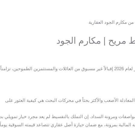
 مريح | مكارم الجود
​يشهد السوق العقاري في عروس البحر الأحمر لعام 2026 إقبالاً غير مسبوق من العائلات والمستثمري
لمعادلة الأصعب والأكثر بحثاً في محركات البحث هي كيفية العثور على
واصفات ومرونة السداد. إن التملك بالتقسيط لم يعد مجرد خيار تمويلي بديل
ه المالية بمرونة، مع ضمان حيازة أصل عقاري تتصاعد قيمته السوقية يوماً 