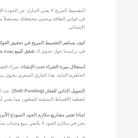
التقسيط المريح لا يعني التنازل عن الجودة ال
الإنشائي.
كيف
يساهم
التقسيط
المريح
في
تحقيق
العوائ
​في دراستنا حول جدوى الـ
شقق
للبيع
بجدة
بت
استغلال
ميزة
الشراء
تحت
الإنشاء
:
الجاهزية التامة. هذا الفارق السعري يتحول م
التمويل
الذاتي
للعقار
(
Funding
–
Self
):
عند اخ
لتغطية الأقساط المتبقية للمطور، مما يعني أ
لماذا
تعتبر
مشاريع
مكارم
الجود
النموذج
الأبرز
​نحن في مكارم الجود لا نكتفي ببيع وحدات سكن