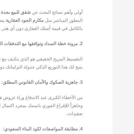
أولى وأهم نصائح البحث عن
شقق
للبيع
بجدة
المطور المباشر مثل
مكارم
الجود
العقارية
يضم
بالكامل في قيمة أصلك العقاري دون أي هدر م
2.
مرونة
خطة
السداد
وتوافقها
مع
التدفقات
ال
التقسيط المريح الحقيقي هو الذي يتكيف مع قد
يتيح لك هذا التوزيع الذكي جدولة التزاماتك دون
3.
جاهزية
الصكوك
والأمان
القانوني
المطلق
:
من الأخطاء الكبرى عند الاندفاع وراء عروض
ش
وجاهزاً للإفراغ الفوري باسمك بمجرد اكتمال ا
تعقيدات.
4.
مطابقة
المواصفات
لكود
البناء
السعودي
: