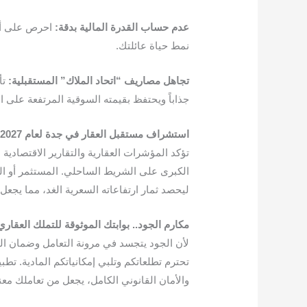
عدم
حساب
القدرة
المالية
بدقة
:
احرص على ألا
نمط حياة عائلتك.
تجاهل
مصاريف
“
اتحاد
الملاك
”
المستقبلية
:
تأ
جذاباً ويحتفظ بقيمته السوقية المرتفعة على ا
استشراف
مستقبل
العقار
في
جدة
لعام
2027
الكبرى على الشريط الساحلي. المستثمر أو 
ليحصد ثمار ارتفاعاته السعرية الغد، مما يجعل 
مكارم
الجود
..
بوابتك
الموثوقة
للتملك
العقاري
​لأن الجود يتجسد في مرونة التعامل وضمان الج
تحترم تطلعاتكم وتلبي إمكانياتكم المادية. تطبي
والأمان القانوني الكامل، يجعل من تعاملك معن