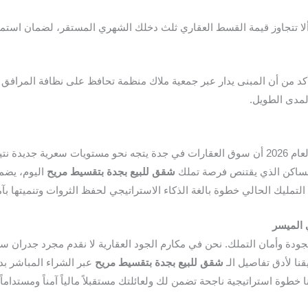
 تتجاوز قيمة القسط العقاري ثلث دخلك الشهري المستقر، لضمان استمرار
كد من أن المبنى يدار عبر جمعية ملاك منظمة تحافظ على نظافة المرافق و
لمدى الطويل.
​تؤكد المؤشرات العقارية والتقارير الاقتصادية لعام 2026 أن سوق العقارات في جدة يتجه نحو مستوي
الساكن الذي يقتنص فرصة تملك
شقق
للبيع
بجدة
بتقسيط
مريح
اليوم، يضم
التمليك الحالي خطوة بالغة الذكاء الاستراتيجي لحفظ الثروات وتنميتها بآم
الميسر
ودة وأمان التملك. نحن في مكارم الجود العقارية لا نقدم مجرد جدران سكن
قنا لأدق تفاصيل الـ
شقق
للبيع
بجدة
بتقسيط
مريح
عبر الشراء المباشر بد
ا خطوة استراتيجية ناجحة تضمن لك ولعائلتك مستقبلاً مالياً آمناً ومستدام