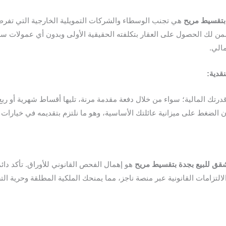
بتقسيط
مريح
هي تجنب الوسطاء والشركات التمويلية الخارجية التي تفرض 
ن لك الحصول على العقار بتكلفته الحقيقية الأولى وبدون أي عمولات س
الي.
نقدية
:
رتك المالية؛ سواء من خلال دفعة مقدمة مرنة، تليها أقساط شهرية أو ربع 
 الضغط على ميزانية عائلتك الأساسية، وهو ما نلتزم بتقديمه في خيارات السد
قق
للبيع
بجدة
بتقسيط
مريح
هو إهمال الفحص القانوني للأوراق. تأكد دائما
لالتزامات القانونية عبر منصة ناجز، مما يمنحك الملكية المطلقة وحرية ال