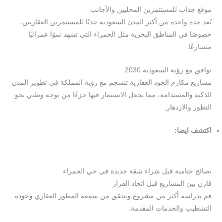
موقع جذاب للمستثمرين المحليين والأجانب
تُعد جدة واحدة من أكثر المدن السعودية جذبًا للمستثمرين العقاريين،
خصوصًا في المناطق البحرية مثل الحمراء التي تشهد نموًا عمرانيًا
متسارعًا.
توافق مع رؤية السعودية 2030
مشاريع مكارم الجود العقارية تنسجم مع رؤية المملكة في تطوير المدن
الذكية والمستدامة، مما يجعل الاستثمار فيها جزءًا من توجه وطني نحو
التطور والازدهار.
اكتشف ايضا:
إدارة مشاريع عقارية جدة
تصميم هندسي حديث في جدة
شركة تصميم معماري في جدة
نصائح ختامية قبل شراء شقة جديدة في حي الحمراء
قارن بين المشاريع قبل اتخاذ القرار
قم بدراسة أكثر من مشروع وتحقق من سمعة المطور العقاري وجودة
التشطيب والخدمات المقدمة.