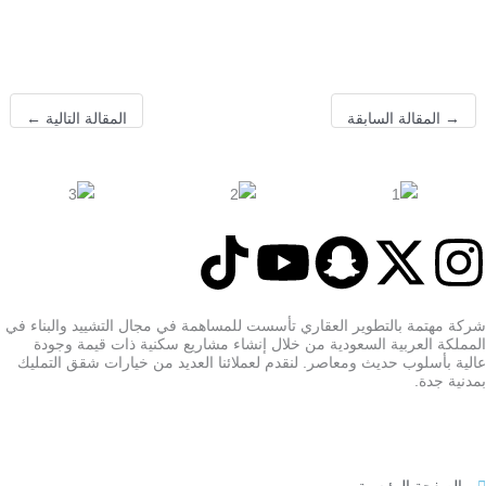
→
المقالة السابقة
المقالة التالية
←
T
Y
S
X
I
i
o
n
-
n
شركة مهتمة بالتطوير العقاري تأسست للمساهمة في مجال التشييد والبناء في
المملكة العربية السعودية من خلال إنشاء مشاريع سكنية ذات قيمة وجودة
k
u
a
t
s
عالية بأسلوب حديث ومعاصر. لنقدم لعملائنا العديد من خيارات شقق التمليك
بمدنية جدة.
t
t
p
w
t
o
u
c
i
a