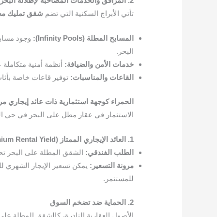
2. المرافق والخدمات المصاحبة لإطلالة البحر
تأتي الأبراج السكنية التي تضم
شقق تمليك مطل
المسابح المطلة (Infinity Pools):
وجود مسابح 
البحر.
خدمات الأمن والضيافة:
أنظمة أمنية متكاملة 
القاعات والمناسبات:
توفير قاعات خاصة بأثا
الحمراء كوجهة استثمارية ذات عائد إيجاري مر
الاستثمار في عقار مطل على البحر في حي الحمر
1. العائد الإيجاري الممتاز (Premium Rental Yield)
الطلب الفندقي:
الشقق المطلة على البحر تحظى 
مرونة التسعير:
للمستثمر.
2. الحماية ضد تضخم السوق
الأصول العقارية النادرة، كالشقق المطلة على ا