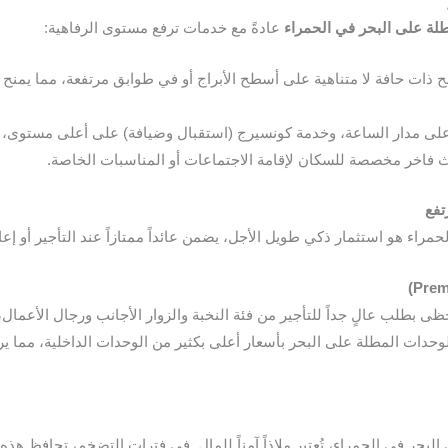
ة على البحر في الحمراء
عادةً مع خدمات ترفع مستوى الرفاهية:
ذات حافة لا متناهية على أسطح الأبراج أو في طوابق مرتفعة، مما يمنح 
على مدار الساعة، وخدمة كونسيرج (استقبال وضيافة) على أعلى مستوى، ت
ث فاخر مخصصة للسكان لإقامة الاجتماعات أو المناسبات الخاصة.
تفع
اء هو استثمار ذكي طويل الأجل، يضمن عائداً ممتازاً عند التأجير أو إعاد
بطلب عالٍ جداً للتأجير من فئة النخبة والزوار الأجانب ورجال الأعمال، 
لبحر في الحمراء، تُعتبر ملاذاً آمناً للمال. في فترات التضخم، تحافظ هذه