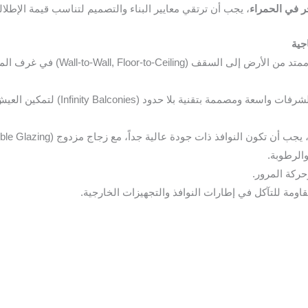
 في الحمراء
، يجب أن ترتقي معايير البناء والتصميم لتناسب قيمة الإطلال
الشقق الفاخرة تتميز بزجاج ممتد م
يجب أن تكون الشرفات واسعة ومصممة
 تكون النوافذ ذات جودة عالية جداً، مع زجاج مزدوج (Double Glazing) لضمان:
الرطوبة.
كة المرور.
ومة للتآكل في إطارات النوافذ والتجهيزات الخارجية.
ة :للبيع في حي الحمراء
شقق تمليك مطلة على البحر حي الحمراء