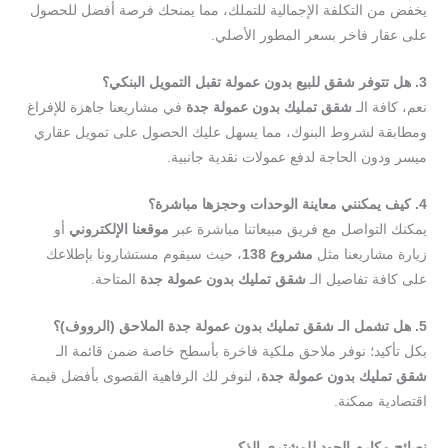
يخفض من التكلفة الإجمالية للتملك، مما يمنحك فرصة أفضل للحصول
على عقار فاخر بسعر المطور الأصلي.
3. هل تتوفر شقق للبيع بدون عمولة تقبل التمويل البنكي؟
نعم، كافة الـ
شقق تمليك بدون عمولة جدة
في مشاريعنا جاهزة للإفراغ
ومطابقة لشروط البنوك، مما يسهل عليك الحصول على تمويل عقاري
ميسر ودون الحاجة لدفع عمولات نقدية جانبية.
4. كيف يمكنني معاينة الوحدات وحجزها مباشرة؟
يمكنك التواصل مع فريق مبيعاتنا مباشرة عبر
موقعنا الإلكتروني
أو
زيارة مشاريعنا مثل
مشروع 138
، حيث سيقوم مستشارونا بإطلاعك
على كافة تفاصيل الـ
شقق تمليك بدون عمولة جدة
المتاحة.
5. هل تشمل الـ شقق تمليك بدون عمولة جدة الملاحق (الرووف)؟
بكل تأكيد؛ نوفر ملاحق ملكية فاخرة بأسطح خاصة ضمن قائمة الـ
شقق تمليك بدون عمولة جدة
، لنوفر لك الرفاهية القصوى بأفضل قيمة
اقتصادية ممكنة.
نصائح مكارم الجود للمشتري الذكي