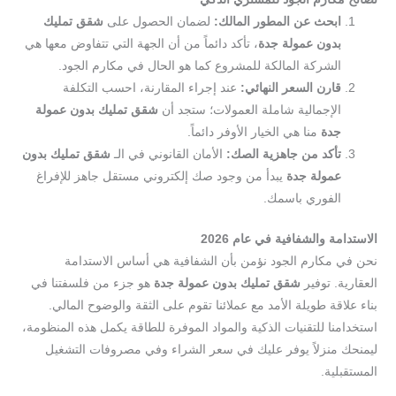
ابحث عن المطور المالك:
لضمان الحصول على
شقق تمليك
بدون عمولة جدة
، تأكد دائماً من أن الجهة التي تتفاوض معها هي
الشركة المالكة للمشروع كما هو الحال في مكارم الجود.
قارن السعر النهائي:
عند إجراء المقارنة، احسب التكلفة
الإجمالية شاملة العمولات؛ ستجد أن
شقق تمليك بدون عمولة
جدة
منا هي الخيار الأوفر دائماً.
تأكد من جاهزية الصك:
الأمان القانوني في الـ
شقق تمليك بدون
عمولة جدة
يبدأ من وجود صك إلكتروني مستقل جاهز للإفراغ
الفوري باسمك.
الاستدامة والشفافية في عام 2026
نحن في مكارم الجود نؤمن بأن الشفافية هي أساس الاستدامة
العقارية. توفير
شقق تمليك بدون عمولة جدة
هو جزء من فلسفتنا في
بناء علاقة طويلة الأمد مع عملائنا تقوم على الثقة والوضوح المالي.
استخدامنا للتقنيات الذكية والمواد الموفرة للطاقة يكمل هذه المنظومة،
ليمنحك منزلاً يوفر عليك في سعر الشراء وفي مصروفات التشغيل
المستقبلية.