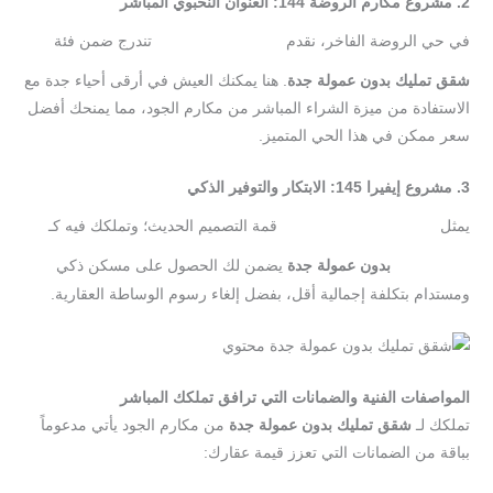
2. مشروع مكارم الروضة 144: العنوان النخبوي المباشر
في حي الروضة الفاخر، نقدم
تندرج ضمن فئة
وحدات سكنية
شقق تمليك بدون عمولة جدة
. هنا يمكنك العيش في أرقى أحياء جدة مع
الاستفادة من ميزة الشراء المباشر من مكارم الجود، مما يمنحك أفضل
سعر ممكن في هذا الحي المتميز.
3. مشروع إيفيرا 145: الابتكار والتوفير الذكي
يمثل
قمة التصميم الحديث؛ وتملكك فيه كـ
مشروع إيفيرا 145
بدون عمولة جدة
يضمن لك الحصول على مسكن ذكي
شقق تمليك
ومستدام بتكلفة إجمالية أقل، بفضل إلغاء رسوم الوساطة العقارية.
المواصفات الفنية والضمانات التي ترافق تملكك المباشر
تملكك لـ
شقق تمليك بدون عمولة جدة
من مكارم الجود يأتي مدعوماً
بباقة من الضمانات التي تعزز قيمة عقارك: