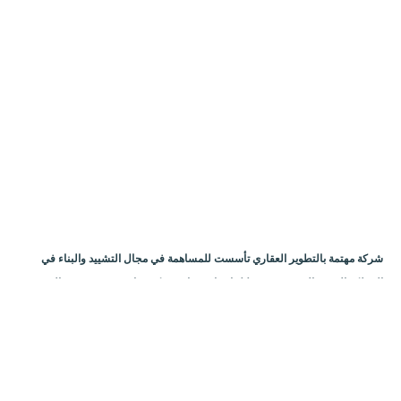
شركة مهتمة بالتطوير العقاري تأسست للمساهمة في مجال التشييد والبناء في
المملكة العربية السعودية من خلال إنشاء مشاريع سكنية ذات قيمة وجودة عالية
بأسلوب حديث ومعاصر. لنقدم لعملائنا العديد من خيارات شقق التمليك بمدنية جدة.
الصفحة الرئيسية
شروط وأحكام الدفع
المشاريع
info@mkarmaljod.com
920034053
تحديثات المشاريع