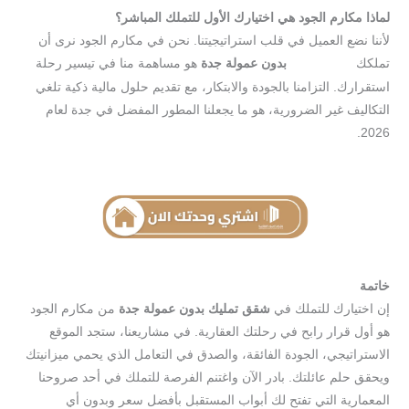
لماذا مكارم الجود هي اختيارك الأول للتملك المباشر؟
لأننا نضع العميل في قلب استراتيجيتنا. نحن في مكارم الجود نرى أن
تملكك
بدون عمولة جدة
هو مساهمة منا في تيسير رحلة
شقق تمليك
استقرارك. التزامنا بالجودة والابتكار، مع تقديم حلول مالية ذكية تلغي
التكاليف غير الضرورية، هو ما يجعلنا المطور المفضل في جدة لعام
2026.
خاتمة
إن اختيارك للتملك في
شقق تمليك بدون عمولة جدة
من مكارم الجود
هو أول قرار رابح في رحلتك العقارية. في مشاريعنا، ستجد الموقع
الاستراتيجي، الجودة الفائقة، والصدق في التعامل الذي يحمي ميزانيتك
ويحقق حلم عائلتك. بادر الآن واغتنم الفرصة للتملك في أحد صروحنا
المعمارية التي تفتح لك أبواب المستقبل بأفضل سعر وبدون أي