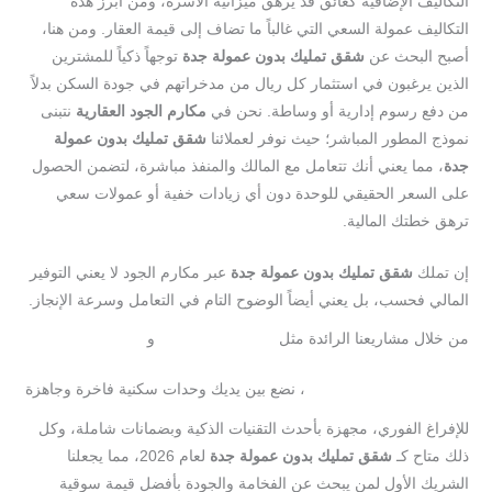
التكاليف الإضافية كعائق قد يرهق ميزانية الأسرة، ومن أبرز هذه
التكاليف عمولة السعي التي غالباً ما تضاف إلى قيمة العقار. ومن هنا،
أصبح البحث عن
شقق تمليك بدون عمولة جدة
توجهاً ذكياً للمشترين
الذين يرغبون في استثمار كل ريال من مدخراتهم في جودة السكن بدلاً
من دفع رسوم إدارية أو وساطة. نحن في
مكارم الجود العقارية
نتبنى
نموذج المطور المباشر؛ حيث نوفر لعملائنا
شقق تمليك بدون عمولة
جدة
، مما يعني أنك تتعامل مع المالك والمنفذ مباشرة، لتضمن الحصول
على السعر الحقيقي للوحدة دون أي زيادات خفية أو عمولات سعي
ترهق خطتك المالية.
إن تملك
شقق تمليك بدون عمولة جدة
عبر مكارم الجود لا يعني التوفير
المالي فحسب، بل يعني أيضاً الوضوح التام في التعامل وسرعة الإنجاز.
من خلال مشاريعنا الرائدة مثل
و
مشروع 138
، نضع بين يديك وحدات سكنية فاخرة وجاهزة
مكارم الروضة 144
للإفراغ الفوري، مجهزة بأحدث التقنيات الذكية وبضمانات شاملة، وكل
ذلك متاح كـ
شقق تمليك بدون عمولة جدة
لعام 2026، مما يجعلنا
الشريك الأول لمن يبحث عن الفخامة والجودة بأفضل قيمة سوقية