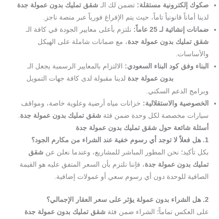
صكوك إلكترونية مستقلة:
تضمن لك الـ
شقق تمليك بدون عمولة جدة
لدينا أماناً قانونياً تاماً، حيث يتم الإفراغ فورياً عبر منصة ناجز.
ضمانات إنشائية لـ 25 عاماً:
نلتزم بأعلى معايير الجودة في كافة الـ
شقق تمليك بدون عمولة جدة
، مع ضمانات شاملة على الهيكل
والأساسات.
البناء وفق كود البناء السعودي:
الالتزام بالمعايير الرسمية يجعل الـ
بدون عمولة جدة
لدينا مقبولة لدى كافة جهات التمويل
شقق تمليك
وبرامج الدعم السكني.
الخصوصية والاستقلالية:
خزانات مياه أرضية وعلوية خاصة، ومواقف
سيارات مخصصة لكل وحدة ضمن فئة
شقق تمليك بدون عمولة جدة
.
أسئلة شائعة حول شقق تمليك بدون عمولة جدة
1. هل فعلاً لا توجد أي رسوم خفية عند الشراء من مكارم الجود؟
بكل تأكيد؛ نحن المطور المباشر للمشاريع، وعندما نعلن عن
شقق
تمليك بدون عمولة جدة
، فإننا نلتزم بأن السعر المتفق عليه هو القيمة
الصافية للوحدة دون أي رسوم سعي أو عمولات إضافية.
2. هل الشراء بدون عمولة يؤثر على سعر العقار الإجمالي؟
على العكس تماماً؛ الشراء ضمن فئة
شقق تمليك بدون عمولة جدة