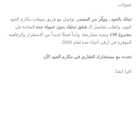
عمولات.
تملك بالجود.. ووفّر من المصدر.
تواصل مع فريق مبيعات مكارم الجود
اليوم، واطلب تفاصيل الـ
شقق تمليك بدون عمولة جدة
المتاحة في
مشروع 138
وبقية مشاريعنا، وابدأ فصلاً جديداً من الاستقرار والرفاهية
الموفرة في أرقى أحياء جدة لعام 2026.
تحدث مع مستشارك العقاري في مكارم الجود الآن
اقرا ايضا:
خطوتك الأولى نحو الاستقرار | دليل تملك شقق تمليك مشروع
138
كيف تجد شقق تمليك بموقع استراتيجي جدة؟
استثمر في شقق تمليك بالقرب من المراكز التجارية