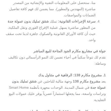
منا، ستحصل على المعلومات التقنية والإنشائية من المصدر
مباشرة (المهندس والمطور)، مما يضمن لك فهم كافة تفاصيل
الضمانات والمواصفات.
سرعة الإجراءات القانونية:
تملك
شقق تمليك بدون عمولة جدة
من المطور مباشرة يسهل عملية الإفراغ الفوري ونقل الملكية،
حيث أن كافة الأوراق القانونية والصكوك جاهزة لدينا تحت سقف
واحد.
جولة في مشاريع مكارم الجود المتاحة للبيع المباشر
نقدم لك تنوعاً سكنياً في أحياء تضمن لك النمو الرأسمالي دون تكاليف
وساطة:
1. مشروع مكارم 138: الرفاهية في متناول يدك
يعد
مشروع مكارم 138
وجهة مثالية للباحثين عن
شقق تمليك بدون
عمولة جدة
في شمال المدينة. الوحدات مجهزة بأنظمة Smart Home
وتراسات واسعة، مما يجعلها استثماراً عصرياً يوفر عليك عمولات البيع
التقليدية.