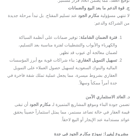
توقيع العقد، مما يضمن اتخاذ قرار مستنير.
ج. قوة الدعم ما بعد البيع والضمانات
لا تنتهي مسؤولية
مكارم الجود
عند تسليم المفتاح. بل تبدأ مرحلة جديدة
من الشراكة والدعم:
فترة الضمان الشاملة:
توفير ضمانات على أنظمة السباكة
والكهرباء والأبواب والتشطيبات لفترة مناسبة بعد التسليم،
لضمان معالجة أي عيوب قد تظهر.
تسهيل التمويل العقاري:
بناء شراكات قوية مع أبرز المؤسسات
المالية والبنوك السعودية لتسهيل حصول العملاء على التمويل
العقاري بشروط ميسرة، مما يجعل عملية تملك شقة فاخرة في
جدة أمراً ممكناً وسهلاً.
د. العائد الاستثماري الآمن
تضمن جودة البناء وموقع المشاريع المتميزة لـ
مكارم الجود
أن تبقى
قيمة العقار في حالة تصاعد مستمر، مما يمثل استثماراً حصيناً يحقق
عوائد مستدامة عند الإيجار أو البيع لاحقاً.
مشروع إيفيرا: نموذج مكارم الجود في جدة