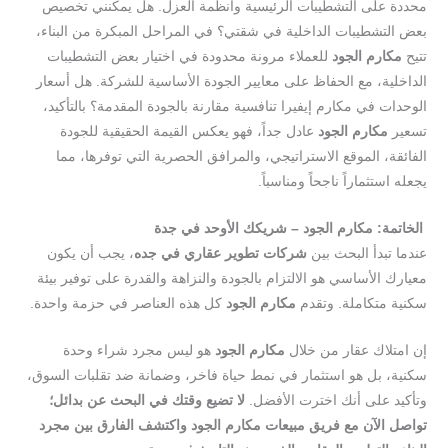
محددة على التشطيبات الرئيسية وأنظمة العزل. هل يمكنني تخصيص
بعض التشطيبات الداخلية في شقتي؟ في المراحل المبكرة من البناء،
تتيح
مكارم الجود
للعملاء مرونة محدودة في اختيار بعض التشطيبات
الداخلية، مع الحفاظ على معايير الجودة الأساسية للشركة. هل أسعار
الوحدات في مكارم إيفيرا تنافسية مقارنة بالجودة المقدمة؟ بالتأكيد،
تسعير
مكارم الجود
عادل جداً، فهو يعكس القيمة الحقيقية للجودة
الفائقة، الموقع الاستراتيجي، والمرافق الحصرية التي توفرها، مما
يجعله استثماراً ناجحاً ومناسباً.
الخاتمة: مكارم الجود – شريكك الأوحد في جدة
عندما تبدأ البحث بين
شركات تطوير عقاري في جده
، يجب أن يكون
معيارك الأساسي هو الالتزام بالجودة والنزاهة والقدرة على توفير بيئة
سكنية متكاملة. وتقدم
مكارم الجود
كل هذه العناصر في حزمة واحدة.
إن امتلاك عقار من خلال
مكارم الجود
هو ليس مجرد شراء وحدة
سكنية، بل هو استثمار في نمط حياة فاخر، وضمانة ضد تقلبات السوق،
وتأكيد على أنك اخترت الأفضل.
لا تضيع وقتك في البحث عن بدائل؛
تواصل الآن مع فريق مبيعات مكارم الجود واكتشف الفارق بين مجرد