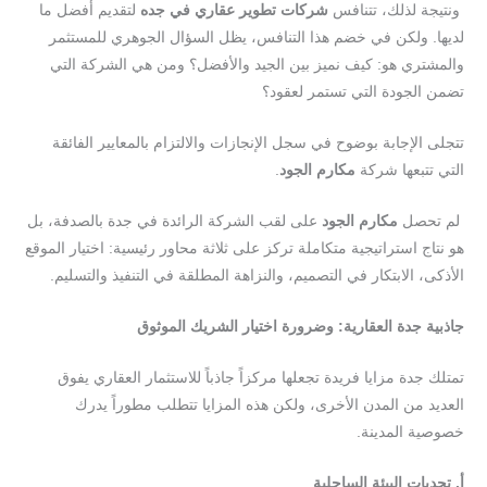
ونتيجة لذلك، تتنافس
شركات تطوير عقاري في جده
لتقديم أفضل ما
لديها. ولكن في خضم هذا التنافس، يظل السؤال الجوهري للمستثمر
والمشتري هو: كيف نميز بين الجيد والأفضل؟ ومن هي الشركة التي
تضمن الجودة التي تستمر لعقود؟
تتجلى الإجابة بوضوح في سجل الإنجازات والالتزام بالمعايير الفائقة
التي تتبعها شركة
مكارم الجود
.
لم تحصل
مكارم الجود
على لقب الشركة الرائدة في جدة بالصدفة، بل
هو نتاج استراتيجية متكاملة تركز على ثلاثة محاور رئيسية: اختيار الموقع
الأذكى، الابتكار في التصميم، والنزاهة المطلقة في التنفيذ والتسليم.
جاذبية جدة العقارية: وضرورة اختيار الشريك الموثوق
تمتلك جدة مزايا فريدة تجعلها مركزاً جاذباً للاستثمار العقاري يفوق
العديد من المدن الأخرى، ولكن هذه المزايا تتطلب مطوراً يدرك
خصوصية المدينة.
أ. تحديات البيئة الساحلية