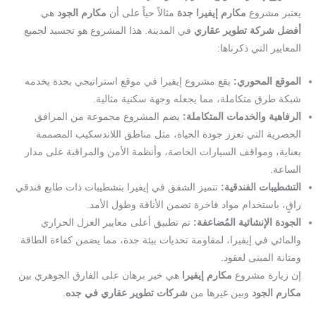
يعتبر مشروع
مكارم إيفيرا جدة
مثالاً حياً على أن
مكارم الجود
هي
أفضل شركة تطوير عقاري
في المدينة. هذا المشروع هو تجسيد لجميع
المعايير التي ذكرناها:
الموقع المحوري:
يقع مشروع إيفيرا في موقع استراتيجي بجدة يخدمه
شبكة طرق متكاملة، مما يجعله وجهة سكنية مثالية.
الرفاهية والخدمات المتكاملة:
يضم المشروع مجموعة من المرافق
الحصرية التي تعزز جودة الحياة، مثل مناطق اللاندسكيب المصممة
بعناية، ومواقف السيارات الخاصة، وأنظمة الأمن والمراقبة على مدار
الساعة.
التشطيبات الفندقية:
تتميز الشقق في إيفيرا بتشطيبات ذات طابع فندقي
راقٍ، باستخدام مواد فاخرة تضمن الأناقة وطول الأمد.
الجودة الإنشائية المُضاعفة:
تم تطبيق أعلى معايير العزل الحراري
والمائي في إيفيرا، لمقاومة تحديات بيئة جدة، مما يضمن كفاءة الطاقة
ومتانة المبنى لعقود.
إن زيارة مشروع
مكارم إيفيرا
هي خير برهان على الفارق الجوهري بين
مكارم الجود
وبين غيرها من
شركات تطوير عقاري في جده
.