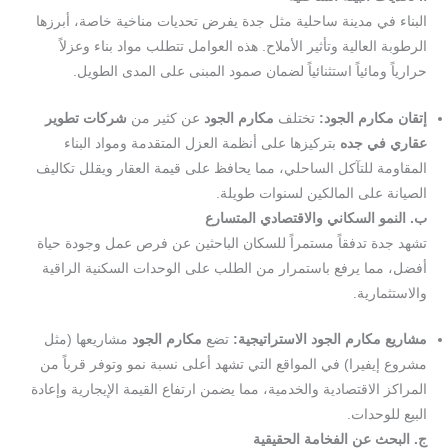
البناء في مدينة ساحلية مثل جدة يفرض تحديات مناخية خاصة، أبرزها
الرطوبة العالية وتأثير الأملاح. هذه العوامل تتطلب مواد بناء وعزلاً
حرارياً ومائياً استثنائياً لضمان صمود المبنى على المدى الطويل.
إتقان مكارم الجود:
تختلف
مكارم الجود
عن كثير من
شركات تطوير
عقاري في جده
بتركيزها على أنظمة العزل المتقدمة ومواد البناء
المقاومة للتآكل الساحلي، مما يحافظ على قيمة العقار ويقلل تكاليف
الصيانة على المالكين لسنوات طويلة.
ب. النمو السكاني والاقتصادي المتسارع
تشهد جدة تدفقاً مستمراً للسكان الباحثين عن فرص عمل وجودة حياة
أفضل، مما يرفع باستمرار من الطلب على الوحدات السكنية الراقية
والاستثمارية.
مشاريع مكارم الجود الاستراتيجية:
تضع
مكارم الجود
مشاريعها (مثل
مشروع إيفيرا) في المواقع التي تشهد أعلى نسبة نمو وتوفر قرباً من
المراكز الاقتصادية والخدمية، مما يضمن ارتفاع القيمة الإيجارية وإعادة
البيع للوحدات.
ج. البحث عن الفخامة الحقيقية