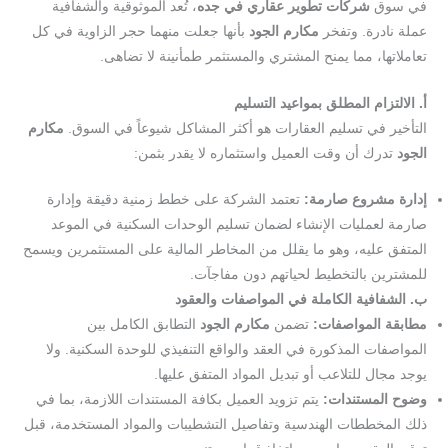
في سوق
شركات تطوير عقاري في جده
، تُعد الموثوقية والشفافية
عملة نادرة. وتفخر
مكارم الجود
بأنها جعلت منهما حجر الزاوية في كل
تعاملاتها، مما يمنح المشتري والمستثمر طمأنينة لا تضاهى.
أ. الالتزام المطلق بمواعيد التسليم
التأخير في تسليم العقارات هو أكثر المشاكل شيوعاً في السوق.
مكارم
الجود
تدرك أن وقت العميل واستثماره لا يقدر بثمن:
إدارة مشروع صارمة:
تعتمد الشركة على خطط زمنية دقيقة وإدارة
صارمة لعمليات الإنشاء لضمان تسليم الوحدات السكنية في الموعد
المتفق عليه، وهو ما يقلل من المخاطر المالية على المستثمرين ويسمح
للمشترين بالتخطيط لحياتهم دون مفاجآت.
ب. الشفافية الكاملة في المواصفات والعقود
مطابقة المواصفات:
تضمن
مكارم الجود
التطابق الكامل بين
المواصفات المذكورة في العقد والواقع التنفيذي للوحدة السكنية. ولا
يوجد مجال للتلاعب أو تبديل المواد المتفق عليها.
وضوح المستندات:
يتم تزويد العميل بكافة المستندات اللازمة، بما في
ذلك المخططات الهندسية وتفاصيل التشطيبات والمواد المستخدمة، قبل