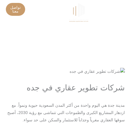
خطي
تواصل
لى
معنا
تواصل معنا
تحديثات المشاريع
لمحتوى
شركات تطوير عقاري في جده
/
/ بواسطة
اترك تعليقاً
Blog
seo-team@3tech.sa
مدينة جدة هي اليوم واحدة من أكثر المدن السعودية حيوية ونمواً. مع
ازدهار المشاريع الكبرى والطموحات التي تتماشى مع رؤية 2030، أصبح
سوقها العقاري مغرياً وجذاباً للاستثمار والسكن على حد سواء.