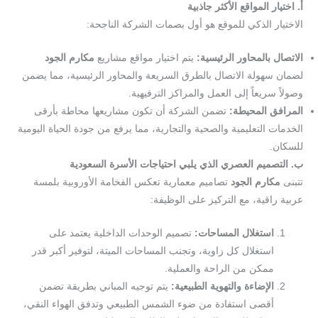
أ. اختيار المواقع الأكثر جاذبية
الاختيار الذكي للموقع هو أول بصمات الشركة الناجحة:
الاتصال بالمحاور الرئيسية:
يتم اختيار مواقع مشاريع
مكارم الجود
لضمان سهولة الاتصال بالطرق السريعة والمحاور الرئيسية، مما يضمن
وصولاً سريعاً إلى العمل والمراكز الترفيهية.
المرافق المحيطة:
تضمن الشركة أن تكون مشاريعها محاطة بأرقى
الخدمات التعليمية والصحية والتجارية، مما يرفع من جودة الحياة اليومية
للسكان.
ب. التصميم العصري الذي يلبي احتياجات الأسرة السعودية
تتبنى
مكارم الجود
تصاميم معمارية تعكس الفخامة الأوروبية بلمسة
عربية راقية، مع التركيز على الوظيفة:
استغلال المساحات:
تصميم الوحدات الداخلية يعتمد على
استغلال كل زاوية، وتجنب المساحات الميتة، لتوفير أكبر قدر
ممكن من الراحة والعملية.
الإضاءة والتهوية الطبيعية:
يتم توجيه المباني بطريقة تضمن
أقصى استفادة من ضوء الشمس الطبيعي وتدفق الهواء النقي،