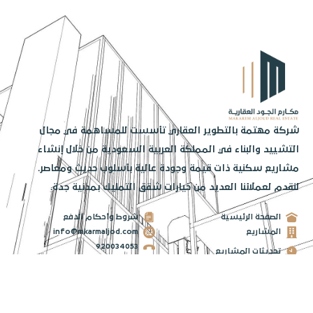
شركة مهتمة بالتطوير العقاري تأسست للمساهمة في مجال
التشييد والبناء في المملكة العربية السعودية من خلال إنشاء
مشاريع سكنية ذات قيمة وجودة عالية بأسلوب حديث ومعاصر.
لنقدم لعملائنا العديد من خيارات شقق التمليك بمدنية جدة.
الصفحة الرئيسية
شروط وأحكام الدفع
المشاريع
info@mkarmaljod.com
920034053
تحديثات المشاريع