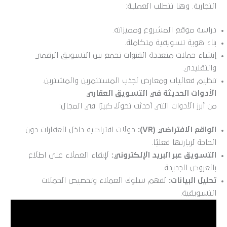
التجارية. وهنا تتطلب العملية:
دراسة موقع المشروع ومميزاته.
بناء هوية تسويقية متكاملة.
إنشاء حملات متعددة القنوات تجمع بين التسويق الرقمي
والتقليدي.
تنظيم فعاليات ومعارض لجذب المستثمرين والمشترين.
الأدوات الحديثة في التسويق العقاري
من أبرز الأدوات التي أحدثت تحولًا كبيرًا في المجال:
الواقع الافتراضي (VR):
جولات افتراضية داخل العقارات دون
الحاجة لزيارتها فعليًا.
التسويق عبر البريد الإلكتروني:
لإبقاء العملاء على اطلاع
بالعروض الجديدة.
تحليل البيانات:
لفهم سلوك العملاء وتخصيص الحملات
التسويقية.