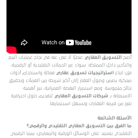
أصبح
التسويق العقاري
عنصرًا لا غنى عنه في نجاح عمليات البيع
والتأجير داخل المملكة. سواء عبر الحملات التقليدية أو الرقمية،
فإن اتباع
استراتيجيات تسويق عقاري
فعالة واستخدام أدوات
مبتكرة يضمن وصول العقار إلى أكبر شريحة من العملاء وتحقيق
نتائج ملموسة. ومع استمرار النهضة العمرانية، تبرز أهمية
الاستعانة بـ
شركات التسويق العقاري
لتقديم حلول احترافية
تعزز من قيمة العقارات وتسهل استثمارها.
الأسئلة الشائعة
ما الفرق بين التسويق العقاري التقليدي والرقمي؟
التقليدي يعتمد على الوسائل الورقية والمعارض، بينما الرقمي