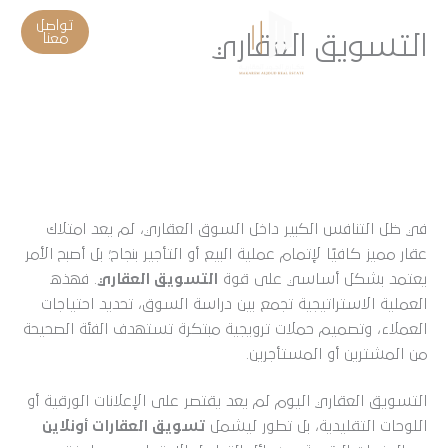
خطي
تواصل
لى
معنا
التسويق العقاري
لمحتوى
في ظل التنافس الكبير داخل السوق العقاري، لم يعد امتلاك
عقار مميز كافيًا لإتمام عملية البيع أو التأجير بنجاح؛ بل أصبح الأمر
يعتمد بشكل أساسي على قوة
التسويق العقاري
. فهذه
العملية
الاستراتيجية تجمع بين دراسة السوق، تحديد احتياجات
العملاء، وتصميم حملات ترويجية مبتكرة تستهدف الفئة الصحيحة
من المشترين أو المستأجرين.
التسويق العقاري اليوم لم يعد يقتصر على الإعلانات الورقية أو
اللوحات التقليدية، بل تطور ليشمل
تسويق العقارات أونلاين