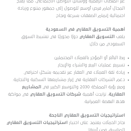
عبر المنصات الرقمية ووسائل التواصل الاجتماعي، مما يفتح
المجال أمام فرص أوسع للوصول إلى جمهور متنوع وزيادة
احتمالية إتمام الصفقات بسرعة ونجاح.
أهمية التسويق العقاري في السعودية
يلعب
التسويق العقاري
دورًا محوريًا في تنشيط السوق
السعودي من خلال:
ربط البائع أو المؤجر بالعملاء المحتملين.
تسريع عمليات البيع والشراء والإيجار.
زيادة ثقة العملاء في العقار عبر تقديمه بشكل احترافي.
دعم الشركات العقارية في إبراز مشاريعها السكنية والتجارية.
ومع رؤية المملكة 2030 والتوسع الكبير في
المشاريع
العقارية
، تزايدت أهمية
شركات التسويق العقاري
في مواكبة
هذه النهضة العمرانية.
استراتيجيات التسويق العقاري الناجحة
نجاح الحملات يعتمد على اختيار
استراتيجيات التسويق العقاري
المناسبة، ومن أبرزها: