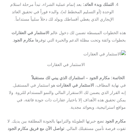
التملك وبدء العائد:
بعد إتمام عملية الشراء، تبدأ مرحلة استلام
الوحدة (أو التسليم المخطط له)، والبدء فوراً في تحقيق العائد
الإيجاري الذي يغطي أقساطك ويولد لك دخلاً سلبياً مستداماً.
هذه الخطوات المبسطة تضمن لك دخول عالم
الاستثمار في العقارات
بخطوات واثقة وتحت مظلة الدعم والخبرة التي توفرها
مكارم الجود
.
الاستثمار في العقارات
الخاتمة: مكارم الجود – استثمارك الذي يبني لك مستقبلاً
في نهاية المطاف،
الاستثمار في العقارات
هو استثمار في المستقبل.
إنه القرار الذي يضمن لك الاستقرار المالي والنمو المستدام للثروة. ولا
يمكن تحقيق هذه الأهداف إلا باختيار عقارات ذات جودة فائقة، في
مواقع استراتيجية، وبعوائد مجدية.
مكارم الجود
تضع خبرتها الطويلة والتزامها بالجودة المطلقة بين يديك. لا
تفوت فرصة تأمين مستقبلك المالي.
تواصل الآن مع فريق مكارم الجود