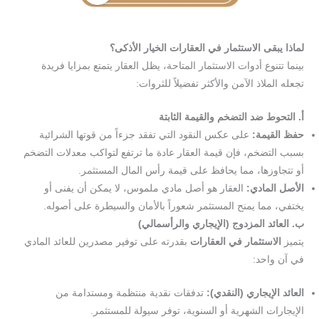
لماذا يبقى الاستثمار في العقارات الخيار الأذكى؟
بينما تتنوع أدوات الاستثمار المتاحة، يظل العقار يتمتع بمزايا فريدة
تجعله الملاذ الآمن والأكثر تفضيلاً للثروات:
أ. التحوط ضد التضخم والقيمة الثابتة
حفظ القيمة:
على عكس النقود التي تفقد جزءاً من قوتها الشرائية
بسبب التضخم، فإن قيمة العقار عادة ما ترتفع لتواكب معدلات التضخم
أو تتجاوزها، مما يحافظ على قيمة رأس المال المستثمر.
الأصل المادي:
العقار هو أصل مادي ملموس، لا يمكن أن يفنى أو
يختفي، مما يمنح المستثمر شعوراً بالأمان والسيطرة على أصوله.
ب. العائد المزدوج (الإيجاري والرأسمالي)
يتميز
الاستثمار في العقارات
بقدرته على توفير مصدرين للعائد المادي
في آن واحد:
العائد الإيجاري (النقدي):
تدفقات نقدية منتظمة ومستدامة من
الإيجارات الشهرية أو السنوية، توفر سيولة للمستثمر.