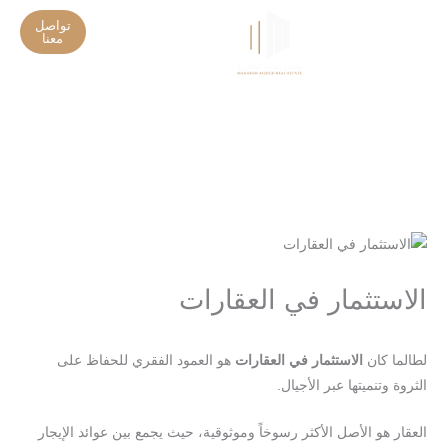
خطي
تواصل
لى
معنا
تواصل معنا
تحديثات المشاريع
لمحتوى
الاستثمار في العقارات
/
/ بواسطة
اترك تعليقاً
Blog
seo-team@3tech.sa
لطالما كان
الاستثمار في العقارات
هو العمود الفقري للحفاظ على
الثروة وتنميتها عبر الأجيال.
العقار هو الأصل الأكثر رسوخاً وموثوقية، حيث يجمع بين عوائد الإيجار