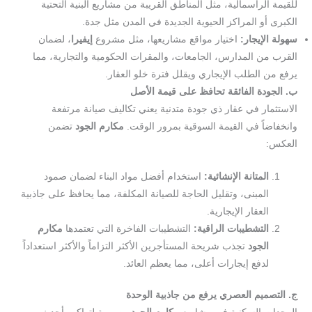
للقيمة الرأسمالية، مثل المناطق القريبة من مشاريع البنية التحتية
الكبرى أو المراكز الحيوية الجديدة في المدن مثل جدة.
سهولة الإيجار:
اختيار مواقع مشاريعها، مثل مشروع
إيفيرا
، لضمان
القرب من المدارس، الجامعات، والمقرات الحكومية والتجارية، مما
يرفع من الطلب الإيجاري ويقلل فترة خلو العقار.
ب. الجودة الفائقة تحافظ على قيمة الأصل
الاستثمار في عقار ذي جودة متدنية يعني تكاليف صيانة مرتفعة
وانخفاضاً في القيمة السوقية بمرور الوقت.
مكارم الجود
تضمن
العكس:
المتانة الإنشائية:
استخدام أفضل مواد البناء لضمان صمود
المبنى، وتقليل الحاجة للصيانة المكلفة، مما يحافظ على جاذبية
العقار الإيجارية.
التشطيبات الراقية:
التشطيبات الفاخرة التي تعتمدها
مكارم
الجود
تجذب شريحة المستأجرين الأكثر التزاماً والأكثر استعداداً
لدفع إيجارات أعلى، مما يعظم العائد.
ج. التصميم العصري يرفع من جاذبية الوحدة