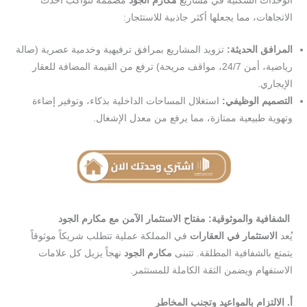
الوحدات السكنية في مشاريع
مكارم الجود
مصممة لتواكب أحدث
الاتجاهات، مما يجعلها أكثر جاذبية للاستئجار:
المرافق الحديثة:
تزويد المشاريع بمرافق ترفيهية وخدمية عصرية (صالة
رياضية، أمن 24/7، مواقف مريحة) ترفع من القيمة المضافة للعقار
الإيجاري.
التصميم الوظيفي:
استغلال المساحات الداخلية بذكاء، وتوفير إضاءة
وتهوية طبيعية ممتازة، مما يرفع من معدل الإشغال.
الشفافية والموثوقية: مفتاح الاستثمار الآمن مع مكارم الجود
يُعد
الاستثمار في العقارات
في المملكة عملية تتطلب شريكاً موثوقاً
يتمتع بالشفافية المطلقة. تتبنى
مكارم الجود
نهجاً يزيل كل علامات
الاستفهام ويضمن الثقة الكاملة للمستثمر.
أ. الالتزام بالمواعيد وتجنب المخاطر