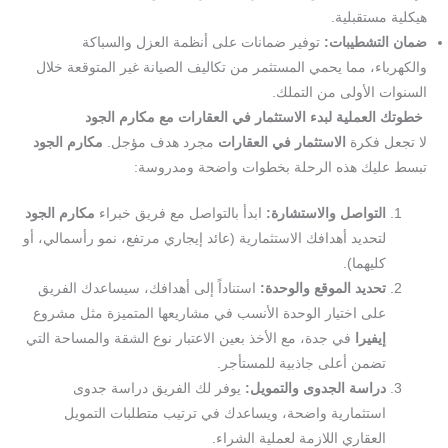
هيكلية مستقبلية.
ضمان التشطيبات:
توفير ضمانات على أنظمة العزل والسباكة
والكهرباء، مما يحمي المستثمر من تكاليف الصيانة غير المتوقعة خلال
السنوات الأولى من التملك.
خطوتك العملية لبدء الاستثمار في العقارات مع مكارم الجود
لا تجعل فكرة
الاستثمار في العقارات
مجرد هدف مؤجل.
مكارم الجود
تبسط عليك هذه الرحلة بخطوات واضحة ومدروسة:
التواصل والاستشارة:
ابدأ بالتواصل مع فريق خبراء
مكارم الجود
لتحديد أهدافك الاستثمارية (عائد إيجاري مرتفع، نمو رأسمالي، أو
كليهما).
تحديد الموقع والوحدة:
استناداً إلى أهدافك، سيساعدك الفريق
على اختيار الوحدة الأنسب في مشاريعها المتميزة مثل مشروع
إيفيرا
في جدة، مع الأخذ بعين الاعتبار نوع الشقة والمساحة التي
تضمن أعلى جاذبية للمستأجر.
دراسة الجدوى والتمويل:
يوفر لك الفريق دراسة جدوى
استثمارية واضحة، ويساعدك في ترتيب متطلبات التمويل
العقاري اللازمة لعملية الشراء.