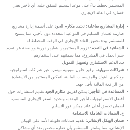
المستثمر يخطط بناءً على موعد التسليم المتفق عليه. أي تأخير يعني
خسارة في العائد الإيجاري:
إدارة المشاريع بفاعلية:
تعتمد
مكارم الجود
على أنظمة إدارة مشاريع
صارمة لضمان التسليم في المواعيد المحددة دون تأخير، مما يسمح
للمستثمر ببدء تحقيق العائد الإيجاري في الوقت المخطط له.
الشفافية في التقدم:
تزويد المستثمرين بتقارير دورية وواضحة عن تقدم
سير العمل في المشروع، مما يطمئنهم على استثمارهم.
ب. الدعم الاستثماري وتسهيل التمويل
شراكات تمويلية:
توفير حلول تمويلية ميسرة عبر شراكات استراتيجية
مع كبرى البنوك والمؤسسات المالية، لتمكين المستثمر من الاستفادة
من الرافعة المالية بأقل جهد.
المساعدة في التأجير:
يمكن لفريق
مكارم الجود
تقديم استشارات حول
أفضل الاستراتيجيات لتأجير الوحدة، وتحديد السعر الإيجاري المناسب،
لضمان تحقيق أعلى عائد ممكن فور التسليم.
ج. الضمانات الشاملة للاستدامة
ضمان الهيكل الإنشائي:
تقديم ضمانات طويلة الأمد على الهيكل
الإنشائي، مما يطمئن المستثمر بأن عقاره محصن ضد أي مشاكل