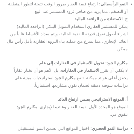
النمو الرأسمالي:
ارتفاع قيمة العقار بمرور الوقت نتيجة لتطور المنطقة
أو التضخم، مما يزيد من صافي ثروة المستثمر عند البيع.
ج. الاستفادة من الرافعة المالية
يمكن للمستثمر العقاري استخدام التمويل البنكي (الرافعة المالية)
لشراء أصول تفوق قدرته النقدية الحالية، ويتم سداد الأقساط غالباً من
العائد الإيجاري، مما يسرع من عملية بناء الثروة العقارية بأقل رأس مال
ممكن.
مكارم الجود: تحويل الاستثمار في العقارات إلى علم
لا يكفي أن تقرر
الاستثمار في العقارات
، بل الأهم هو أن تختار عقاراً
يحقق أعلى عوائد ممكنة. تضع
مكارم الجود
استراتيجيات مبنية على
دراسات سوقية دقيقة لضمان تفوق مشاريعها استثمارياً.
أ. الموقع الاستراتيجي يضمن ارتفاع العائد
الموقع هو المحدد الأول لقيمة العقار وعائده الإيجاري.
مكارم الجود
تتفوق في:
دراسة النمو الحضري:
اختيار المواقع التي تضمن النمو المستقبلي