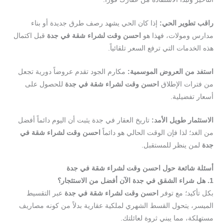
راقب
تطوير
الحي
:
إذا كان الحي يشهد رصف طرق جديدة أو بناء
مدارس ومولات، فهذا هو
احسن
وقت
لشراء
شقة
في
جدة
قبل اكتمال
هذه الخدمات التي ترفع السعر تلقائياً.
استفد
من
العروض
الموسمية
:
مكارم الجود تقدم عروضاً دورية تجعل
من فترات الإطلاق
احسن
وقت
لشراء
شقة
في
جدة
للحصول على
أسعار تفضيلية.
الاستثمار
طويل
الأمد
:
تاريخ العقار في جدة يثبت أن اليوم دائماً أفضل
من الغد؛ لذا فإن الوقت الحالي هو دائماً
احسن
وقت
لشراء
شقة
في
جدة
لمن ينظر للمستقبل.
أسئلة
شائعة
حول
احسن
وقت
لشراء
شقة
في
جدة
1.
هل
شراء
الشقق
في
جدة
الآن
أفضل
من
الاستئجار
؟
بكل تأكيد؛ مع توفر
احسن
وقت
لشراء
شقة
في
جدة
عبر التقسيط
الميسر، يتحول القسط الشهري لملكية عقارية بدلاً من كونه مصاريف
مستهلكة، مما يبني ثروة لعائلتك.