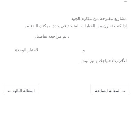
–
مشاريع مكارم الجود المتاحة
مشاريع مقترحة من مكارم الجود
إذا كنت تقارن بين الخيارات المتاحة في جدة، يمكنك البدء من
، ثم مراجعة تفاصيل
صفحة مشاريع مكارم الجود
و
لاختيار الوحدة
مكارم إيڤيرا 145
مكارم السامر 121
الأقرب لاحتياجك وميزانيتك.
→
المقالة السابقة
المقالة التالية
←