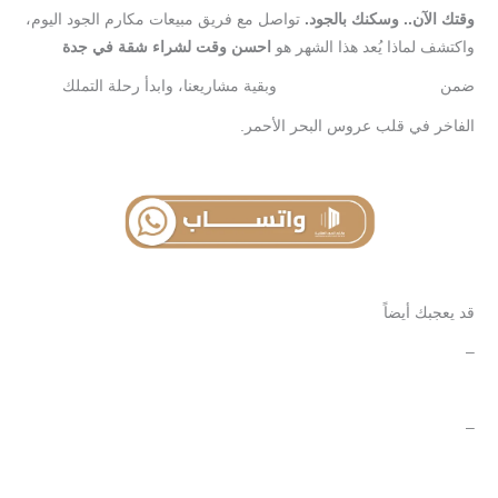
وقتك
الآن
..
وسكنك
بالجود
.
تواصل مع فريق مبيعات مكارم الجود اليوم،
واكتشف لماذا يُعد هذا الشهر هو
احسن
وقت
لشراء
شقة
في
جدة
ضمن
وبقية مشاريعنا، وابدأ رحلة التملك
مشروع
138
الفاخر في قلب عروس البحر الأحمر.
قد يعجبك أيضاً
–
شقق للعوائل مشروع 138
–
مكارم إيڤيرا 145 بالقرب من كورنيش الحمراء