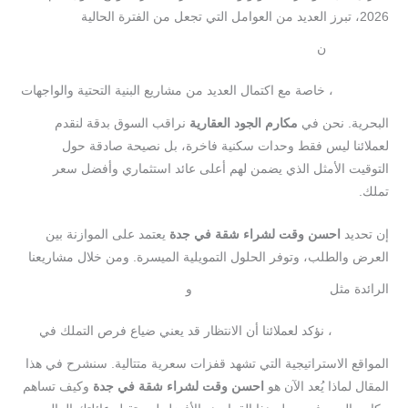
2026، تبرز العديد من العوامل التي تجعل من الفترة الحالية
ن
احس
وقت
لشراء
شقة
في
، خاصة مع اكتمال العديد من مشاريع البنية التحتية والواجهات
جدة
البحرية. نحن في
مكارم
الجود
العقارية
نراقب السوق بدقة لنقدم
لعملائنا ليس فقط وحدات سكنية فاخرة، بل نصيحة صادقة حول
التوقيت الأمثل الذي يضمن لهم أعلى عائد استثماري وأفضل سعر
تملك.
إن تحديد
احسن
وقت
لشراء
شقة
في
جدة
يعتمد على الموازنة بين
العرض والطلب، وتوفر الحلول التمويلية الميسرة. ومن خلال مشاريعنا
الرائدة مثل
و
مشروع
138
مكارم
الروضة
، نؤكد لعملائنا أن الانتظار قد يعني ضياع فرص التملك في
144
المواقع الاستراتيجية التي تشهد قفزات سعرية متتالية. سنشرح في هذا
المقال لماذا يُعد الآن هو
احسن
وقت
لشراء
شقة
في
جدة
وكيف تساهم