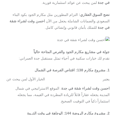
في
جدة
لمن يبحث عن عوائد استثمارية فورية.
نضج
السوق
العقاري
:
التزام المطورين مثل مكارم الجود بكود البناء
السعودي والضمانات الشاملة يجعل من الآن
احسن
وقت
لشراء
شقة
في
جدة
للتملك بأمان قانوني وإنشائي كامل.
جولة
في
مشاريع
مكارم
الجود
والفرص
المتاحة
حاليا
نقدم لك خيارات سكنية في أحياء تمثل مستقبل جدة العمراني:
1.
مشروع
مكارم
138:
اقتناص
الفرصة
في
الشمال
يعتبر
الخيار الأول لمن يبحث عن
مشروع
مكارم
138
احسن
وقت
لشراء
شقة
في
جدة
. الموقع الاستراتيجي في شمال
المدينة يجعله عقاراً قابلاً للزيادة المطردة في القيمة، مما يجعله
استثماراً ذكياً في التوقيت الصحيح.
2.
مشروع
مكارم
الروضة
144:
الوجاهة
في
وقت
الذروة