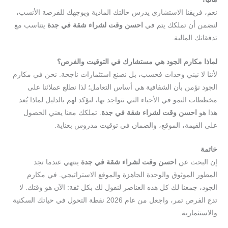
نعم، فريقنا الاستشاري يدرس حالتك المادية ويوجهك للفرصة الأنسب،
لنضمن أن تملكك يتم في
احسن
وقت
لشراء
شقة
في
جدة
يتناسب مع
تدفقاتك المالية.
لماذا
مكارم
الجود
هي
مستشارك
في
التوقيت
والفرص
؟
لأننا لا نبني وحدات فحسب، بل نصنع استثمارات ناجحة. نحن في مكارم
الجود نؤمن بأن الشفافية هي أساس التعامل؛ لذا نطلع عملائنا على
مخططات النمو في الأحياء التي نتواجد بها، لنؤكد لهم بالدليل لماذا يُعد
هذا هو
احسن
وقت
لشراء
شقة
في
جدة
. تملكك معنا يعني الحصول
على القيمة، الموقع، والضمان في توقيت مدروس بعناية.
خاتمة
إن البحث عن
احسن
وقت
لشراء
شقة
في
جدة
ينتهي عندما تجد
المطور الموثوق والوحدة الجاهزة والموقع الاستراتيجي. في مكارم
الجود، جمعنا لك كل هذه العناصر لنقول لك بكل ثقة: الآن هو وقتك. لا
تدع الفرص تمر، واجعل من عام 2026 نقطة التحول في حياتك السكنية
والاستثمارية.