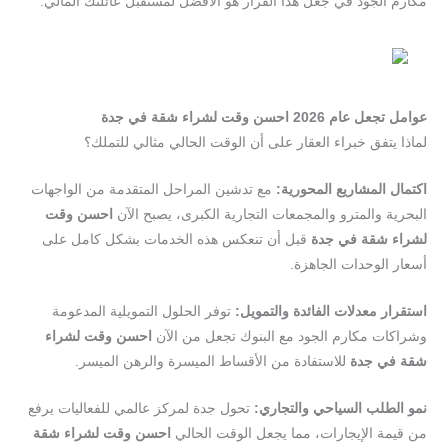
مكارم الجود في جعل هذا القرار هو الأفضل لمستقبل عائلتك المالي.
عوامل
تجعل
عام
2026
احسن
وقت
لشراء
شقة
في
جدة
لماذا يتفق خبراء العقار على أن الوقت الحالي مثالي للتملك؟
اكتمال
المشاريع
المحورية
:
مع تدشين المراحل المتقدمة من الواجهات
البحرية والمترو والمجمعات التجارية الكبرى، يصبح الآن
احسن
وقت
لشراء
شقة
في
جدة
قبل أن تنعكس هذه الخدمات بشكل كامل على
أسعار الوحدات الجاهزة.
استقرار
معدلات
الفائدة
والتمويل
:
توفر الحلول التمويلية المدعومة
وشراكات مكارم الجود مع البنوك تجعل من الآن
احسن
وقت
لشراء
شقة
في
جدة
للاستفادة من الأقساط الميسرة والرهن الميسر.
نمو
الطلب
السياحي
والتجاري
:
تحول جدة لمركز عالمي للفعاليات يرفع
من قيمة الإيجارات، مما يجعل الوقت الحالي
احسن
وقت
لشراء
شقة