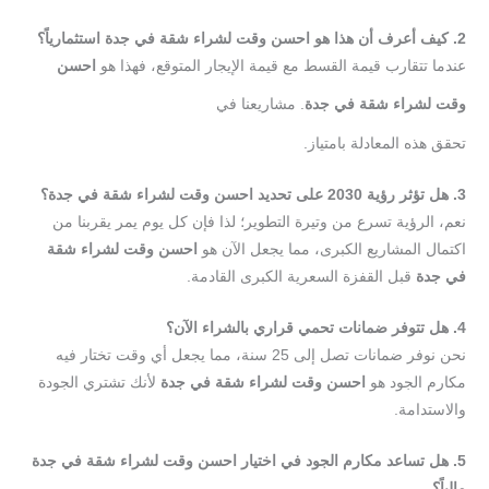
2.
كيف
أعرف
أن
هذا
هو
احسن
وقت
لشراء
شقة
في
جدة
استثماريا
ً؟
عندما تتقارب قيمة القسط مع قيمة الإيجار المتوقع، فهذا هو
احسن
وقت
لشراء
شقة
في
جدة
. مشاريعنا في
مكارم
الجود
تحقق هذه المعادلة بامتياز.
3.
هل
تؤثر
رؤية
2030
على
تحديد
احسن
وقت
لشراء
شقة
في
جدة
؟
نعم، الرؤية تسرع من وتيرة التطوير؛ لذا فإن كل يوم يمر يقربنا من
اكتمال المشاريع الكبرى، مما يجعل الآن هو
احسن
وقت
لشراء
شقة
في
جدة
قبل القفزة السعرية الكبرى القادمة.
4.
هل
تتوفر
ضمانات
تحمي
قراري
بالشراء
الآن
؟
نحن نوفر ضمانات تصل إلى 25 سنة، مما يجعل أي وقت تختار فيه
مكارم الجود هو
احسن
وقت
لشراء
شقة
في
جدة
لأنك تشتري الجودة
والاستدامة.
5.
هل
تساعد
مكارم
الجود
في
اختيار
احسن
وقت
لشراء
شقة
في
جدة
ماليا
ً؟