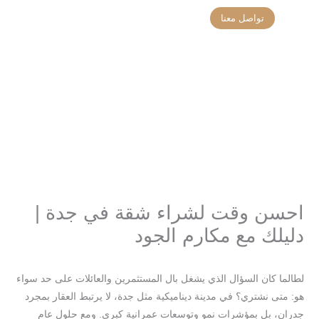
خطي
تواصل معنا
لى
تواصل معنا
تحديثات المشاريع
لمحتوى
احسن وقت لشراء شقة في جدة |
دليلك مع مكارم الجود
/
/ بواسطة
seo-team@3tech.sa
Blog
لطالما كان السؤال الذي يشغل بال المستثمرين والعائلات على حد سواء
هو: متى نشتري؟ في مدينة ديناميكية مثل جدة، لا يرتبط العقار بمجرد
جدران، بل بمؤشرات نمو وتوسعات عمرانية كبرى. ومع حلول عام