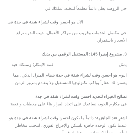
حي الروضة يظل دائماً مطمعاً للنخبة. تملكك في
مكارم
الآن هو
احسن
وقت
لشراء
شقة
في
جدة
في
الروضة
144
حي مكتمل الخدمات وقريب من مراكز الأعمال، حيث الندرة ترفع
الأسعار باستمرار.
3.
مشروع
إيفيرا
145:
المستقبل
الرقمي
بين
يديك
يمثل
قمة الابتكار؛ وتملكك فيه
مشروع
إيفيرا
145
اليوم هو
احسن
وقت
لشراء
شقة
في
جدة
بنظام المنزل الذكي، مما
يضمن لك عقاراً يواكب تكنولوجيا المستقبل ولا يتقادم بمرور الزمن.
نصائح
الخبراء
لتحديد
احسن
وقت
لشراء
شقة
في
جدة
في مكارم الجود، نساعدك على اتخاذ القرار بناءً على معطيات واقعية:
اشتر
ِ
عند
الجاهزية
:
دائماً ما يكون
احسن
وقت
لشراء
شقة
في
جدة
هو
عندما تكون الوحدة جاهزة للسكن والإفراغ الفوري، لتتجنب مخاطر
التأخير وتبدأ الاستفادة من عقارك فوراً.