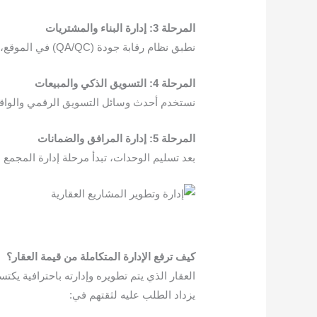
المرحلة 3: إدارة البناء والمشتريات
نطبق نظام رقابة جودة (QA/QC) في الموقع، حيث يتم فحص الحديد، الخرسانة، العزل، وتمديدات السباكة والكهرباء في كل طابق قبل الانتقال للذي يليه.
المرحلة 4: التسويق الذكي والمبيعات
نستخدم أحدث وسائل التسويق الرقمي والواقع 
المرحلة 5: إدارة المرافق والضمانات
بعد تسليم الوحدات، تبدأ مرحلة إدارة المجمع
كيف ترفع الإدارة المتكاملة من قيمة العقار؟
العقار الذي يتم تطويره وإدارته باحترافية 
يزداد الطلب عليه لثقتهم في: