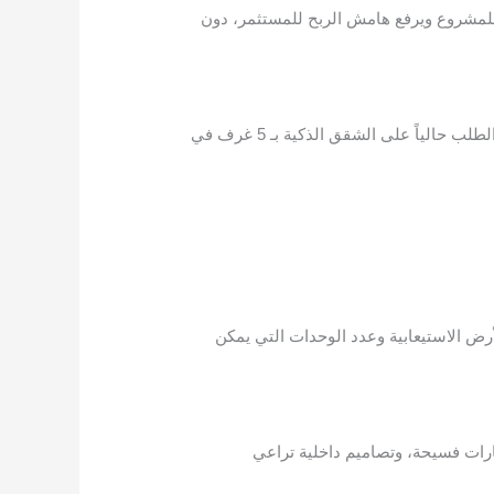
ية للمشروع ويرفع هامش الربح للمستثمر، دون
نحن نقوم بدراسة تقلبات السوق العقاري في جدة؛ لنقرر متى نبدأ المشروع، وما هي المساحات الأكثر طلباً (مثلاً: زيادة الطلب حالياً على الشقق الذكية بـ 5 غرف في
أرض الاستيعابية وعدد الوحدات التي يمكن
ارات فسيحة، وتصاميم داخلية تراعي