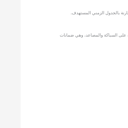
مقارنة بالجدول الزمني المستهدف.
أفياش والقواطع، وضمانات شاملة على السباكة والمصاعد، وهي ضمانات