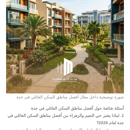
صورة توضيحية داخل مقال أفضل مناطق السكن العائلي في جدة
أسئلة
شائعة
حول
أفضل
مناطق
السكن
العائلي
في
جدة
1.
لماذا
يعتبر
حي
النعيم
والزهراء
من
أفضل
مناطق
السكن
العائلي
في
جدة
لعام
2026؟