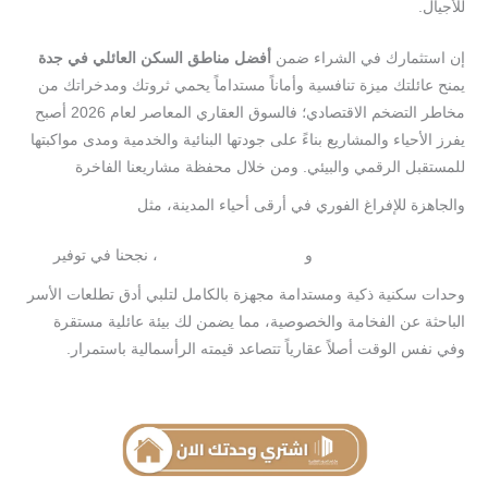
للأجيال.
إن استثمارك في الشراء ضمن
أفضل
مناطق
السكن
العائلي
في
جدة
يمنح عائلتك ميزة تنافسية وأماناً مستداماً يحمي ثروتك ومدخراتك من
مخاطر التضخم الاقتصادي؛ فالسوق العقاري المعاصر لعام 2026 أصبح
يفرز الأحياء والمشاريع بناءً على جودتها البنائية والخدمية ومدى مواكبتها
للمستقبل الرقمي والبيئي. ومن خلال محفظة مشاريعنا الفاخرة
والجاهزة للإفراغ الفوري في أرقى أحياء المدينة، مثل
مشروع
و
، نجحنا في توفير
مكارم
138
إيفيرا
145
وحدات سكنية ذكية ومستدامة مجهزة بالكامل لتلبي أدق تطلعات الأسر
الباحثة عن الفخامة والخصوصية، مما يضمن لك بيئة عائلية مستقرة
وفي نفس الوقت أصلاً عقارياً تتصاعد قيمته الرأسمالية باستمرار.