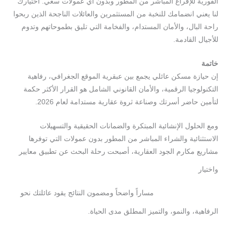
الفورية للإفراغ المباشر من المطور وبدون أي عمولات سعي. اختيارك
لنا يعني انضمامك للنخبة من المستثمرين والعائلات الناجحة الذين ربحوا
راحة البال، والأمان المستدام، والفخامة التي تليق بطموحاتهم وتدوم
للأجيال القادمة.
خاتمة
إن حيازة مسكن عائلي يجمع بين عبقرية الموقع الجغرافي، رفاهية
التكنولوجيا الرقمية، والأمان القانوني الشامل هو القرار الأكثر حكمة
لتأمين حاضر أسرتك وصناعة ثروة عقارية مستدامة لعام 2026.
ومع الحلول الإنشائية المبتكرة والضمانات الحقيقية والتسهيلات
الاستثنائية والشراء المباشر من المطور بدون عمولات التي توفرها
مشاريع مكارم الجود العقارية، أصبحت رحلة البحث عن تطبيق معايير
واختيار
أفضل
مناطق
السكن
العائلي
مساراً واضحاً ومضمون النتائج يقود عائلتك نحو
في
جدة
الرفاهية، والنمو، والتميز المطلق مدى الحياة.