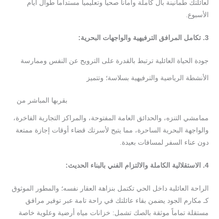
لعائلتك طمأنينة بال كاملة وأماناً صحياً وتعليمياً مستداماً طوال أيام
الأسبوع.
3.
تكامل
المرافق
الترفيهية
والواجهات
البحرية
:
جودة الحياة العائلية ترتبط بالقدرة على الترويح عن النفس وممارسة
الأنشطة الرياضية والترفيهية بسلاسة؛ وتتميز
أفضل
مناطق
بقربها المباشر من
السكن
العائلي
في
جدة
ممامشي التنزه، والحدائق العامة المفتوحة، والمراكز التجارية الفاخرة،
والواجهة البحرية الساحرة، مما يتيح لأسرتك قضاء أوقات إجازة ممتعة
دون عناء السفر لمسافات بعيدة.
4.
الاستقلالية
الكاملة
والالتزام
الفني
بالبناء
الحديث
:
الراحة العائلية داخل الحي تكتمل بنزاهة العقار نفسه؛ والمطور الموثوق
كـ مكارم الجود يضمن بقاء عائلتك في راحة تامة عبر توفير مرافق
مستقلة تماماً موثقة بالصك تشمل: خزانات مياه أرضية وعلوية خاصة