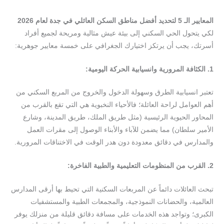
المعايير
الـ
5
لتحديد
أفضل
مناطق
السكن
العائلي
في
جدة
لعام
2026
لكي يتحول الحي السكني إلى بيئة عيش مثالية ومريحة لجميع أفراد
أسرتك، يجب أن يرتكز اختيارك الجغرافي على خمسة معايير جوهرية:
1.
الكثافة
المرورية
وانسيابية
الحركة
اليومية
:
تعتبر انسيابية الطرق وسهولة الدخول والخروج من المربع السكني من
أهم العوامل لراحة العائلة؛ فالأحياء النخبوية هي التي تقع بالقرب من
المحاور الحيوية الرئيسية (مثل طريق الملك، طريق المدينة، وشارع
الأمير سلطان) مما يضمن للآباء والأبناء الوصول إلى مقرات العمل
والمدارس في دقائق معدودة دون هدر الوقت في الاختناقات المرورية.
2.
القرب
من
المنظومات
التعليمية
والطبية
الفاخرة
:
تبحث العائلات دائماً عن المربعات السكنية التي تحيط بها أرقى المدارس
العالمية، والحضانات النموذجية، والمجمعات الطبية والمستشفيات
الكبرى؛ وتواجد هذه الخدمات على مسافة دقائق قليلة من منزلك يوفر