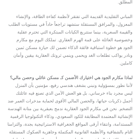
المطلق.
المباني التقليدية القديمة التي تفتقر لأنظمة كفاءة الطاقة، والإنشاء
المعزول، والمرافق المستقلة ستشهد تراجعاً حاداً في مستويات الطلب
والقيمة السعرية، بينما ستتربع الكيانات المبتكرة التي تحترم عقلية
وخصوصية العائلة على قمة الهرم العقاري. تملكك اليوم مع مكارم
الجود هو خطوة استباقية فائقة الذكاء تضمن لك حيازة مسكن ثمين
ونادر يواكب تطلعات الغد ويحمى وينمي ثروتك العقارية بيقين وأمان
كاملين.
لماذا
مكارم
الجود
هي
اختيارك
الأضمن
كـ
مسكن
عائلي
وحصن
مالي
؟
لأننا نطور بمسؤولية ونبني بشغف هندسي رفيع، مؤمنين بأن المنزل
ليس مجرد بناء خرساني، بل هو العش الآمن الذي تصنع فيه عائلتك
أجمل ذكريات حياتها، والحصن المالي الأقوى لحماية مدخرات العمر ضد
التضخم. نحن في مكارم الجود العقارية ندمج بعبقرية بين متانة الهندسة
الإنشائية المعتمدة المطابقة للكود السعودي، وذكاء التكنولوجيا الرقمية
المستدامة، وانتقاء أرقى المواقع الجغرافية الاستراتيجية بجدة، والتزامنا
التام بالشفافية والأنظمة القانونية المكتملة وجاهزية الصكوك المستقلة