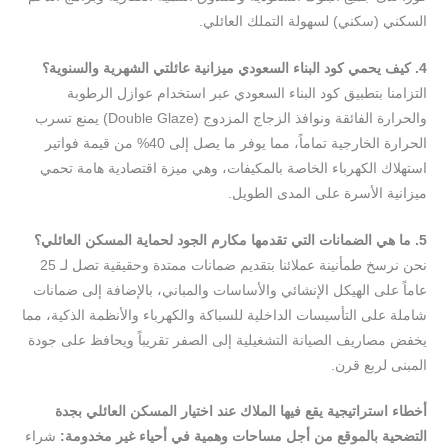
السكني (سكني) لسهولة التملك العائلي.
4.
كيف
يحمي
كود
البناء
السعودي
ميزانية
عائلتي
الشهرية
والسنوية
؟
التزامنا بتطبيق كود البناء السعودي عبر استخدام عوازل الرطوبة
والحرارة الفائقة ونوافذ الزجاج المزدوج (Double Glaze) يمنع تسرب
الحرارة الخارجية تماماً، مما يوفر ما يصل إلى 40% من قيمة فواتير
استهلاك الكهرباء الخاصة بالمكيفات، وهي ميزة اقتصادية هامة تحمي
ميزانية الأسرة على المدى الطويل.
5.
ما
هي
الضمانات
التي
تقدمها
مكارم
الجود
لحماية
المسكن
العائلي
؟
نحن نرسخ طمأنينة عملائنا بتقديم ضمانات ممتدة وحقيقية تصل لـ 25
عاماً على الهيكل الإنشائي والأساسات والمباني، بالإضافة إلى ضمانات
شاملة على التأسيسات الداخلية للسباكة والكهرباء والأنظمة الذكية، مما
يخفض مصاريف الصيانة التشغيلية إلى الصفر تقريباً ويحافظ على جودة
المبنى لربع قرن.
أخطاء
استراتيجية
يقع
فيها
الملاك
عند
اختيار
المسكن
العائلي
بجدة
التضحية
بالموقع
من
أجل
مساحات
وهمية
في
أحياء
غير
مخدومة
:
شراء