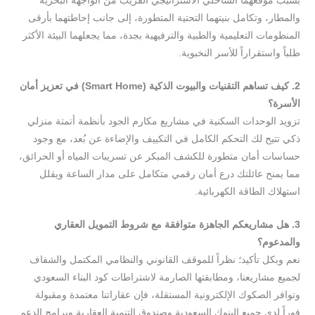
بسبب موقعهما الساحلي الاستراتيجي القريب من الواجهة البحرية
والمطار، وتكامل بنيتهما التحتية المتطورة، إلى جانب إحاطتهما بأرقى
المنظومات التعليمية والطبية والترفيهية بجدة، مما يجعلهما البيئة الأكثر
طلباً واستقراراً للأسر النخبوية.
2.
كيف
تساهم
التقنيات
والبيوت
الذكية
(
Home
Smart
)
في
تعزيز
أمان
الأسرة
؟
تزويد الوحدات السكنية في مشاريع مكارم الجود بأنظمة أتمتة منزلي
ذكي تتيح لك التحكم الكامل في التكييف والإضاءة عن بُعد، مع وجود
حساسات أمان متطورة للكشف المبكر عن تسريبات المياه أو الحرائق،
مما يمنح عائلتك درع أمان رقمي متكامل على مدار الساعة ويقلل
استهلاك الطاقة الكهربائية.
3.
هل
مشاريعكم
الجاهزة
متوافقة
مع
شروط
التمويل
العقاري
والمدعوم
؟
نعم وبكل تأكيد؛ نظراً للموقف القانوني والنظامي المكتمل والشفاف
لجميع مشاريعنا، ومطابقتها الصارمة لاشتراطات كود البناء السعودي
وتوافر الصكوك الإلكترونية المستقلة، فإن عقاراتنا معتمدة ومقبولة
فوراً لدى جميع البنوك السعودية وصندوق التنمية العقارية وبرامج الدعم