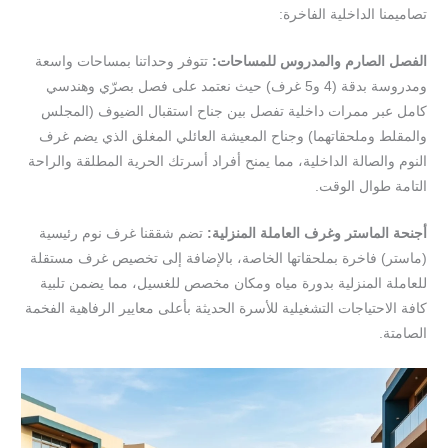
تصاميمنا الداخلية الفاخرة:
الفصل
الصارم
والمدروس
للمساحات
:
تتوفر وحداتنا بمساحات واسعة
ومدروسة بدقة (4 و5 غرف) حيث نعتمد على فصل بصرّي وهندسي
كامل عبر ممرات داخلية تفصل بين جناح استقبال الضيوف (المجلس
والمقلط وملحقاتهما) وجناح المعيشة العائلي المغلق الذي يضم غرف
النوم والصالة الداخلية، مما يمنح أفراد أسرتك الحرية المطلقة والراحة
التامة طوال الوقت.
أجنحة
الماستر
وغرف
العاملة
المنزلية
:
تضم شققنا غرف نوم رئيسية
(ماستر) فاخرة بملحقاتها الخاصة، بالإضافة إلى تخصيص غرف مستقلة
للعاملة المنزلية بدورة مياه ومكان مخصص للغسيل، مما يضمن تلبية
كافة الاحتياجات التشغيلية للأسرة الحديثة بأعلى معايير الرفاهية الفخمة
الصامتة.