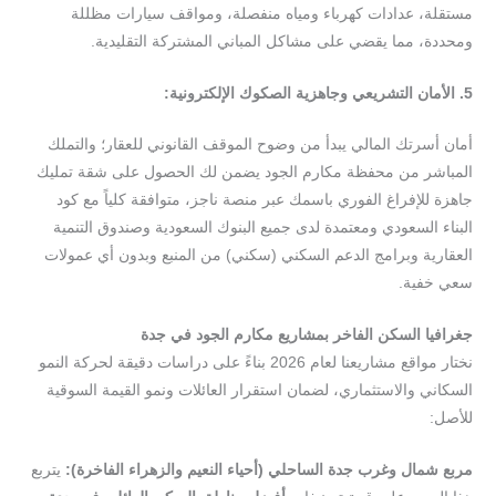
مستقلة، عدادات كهرباء ومياه منفصلة، ومواقف سيارات مظللة
ومحددة، مما يقضي على مشاكل المباني المشتركة التقليدية.
5.
الأمان
التشريعي
وجاهزية
الصكوك
الإلكترونية
:
أمان أسرتك المالي يبدأ من وضوح الموقف القانوني للعقار؛ والتملك
المباشر من محفظة مكارم الجود يضمن لك الحصول على شقة تمليك
جاهزة للإفراغ الفوري باسمك عبر منصة ناجز، متوافقة كلياً مع كود
البناء السعودي ومعتمدة لدى جميع البنوك السعودية وصندوق التنمية
العقارية وبرامج الدعم السكني (سكني) من المنبع وبدون أي عمولات
سعي خفية.
جغرافيا
السكن
الفاخر
بمشاريع
مكارم
الجود
في
جدة
نختار مواقع مشاريعنا لعام 2026 بناءً على دراسات دقيقة لحركة النمو
السكاني والاستثماري، لضمان استقرار العائلات ونمو القيمة السوقية
للأصل:
مربع
شمال
وغرب
جدة
الساحلي
(
أحياء
النعيم
والزهراء
الفاخرة
):
يتربع