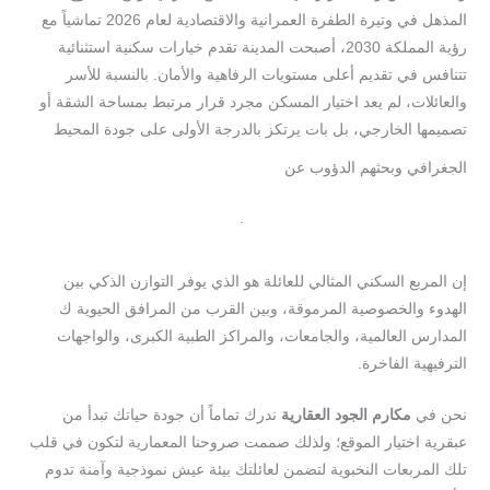
المذهل في وتيرة الطفرة العمرانية والاقتصادية لعام 2026 تماشياً مع
رؤية المملكة 2030، أصبحت المدينة تقدم خيارات سكنية استثنائية
تتنافس في تقديم أعلى مستويات الرفاهية والأمان. بالنسبة للأسر
والعائلات، لم يعد اختيار المسكن مجرد قرار مرتبط بمساحة الشقة أو
تصميمها الخارجي، بل بات يرتكز بالدرجة الأولى على جودة المحيط
الجغرافي وبحثهم الدؤوب عن
أفضل
مناطق
السكن
.
العائلي
في
جدة
إن المربع السكني المثالي للعائلة هو الذي يوفر التوازن الذكي بين
الهدوء والخصوصية المرموقة، وبين القرب من المرافق الحيوية ك
المدارس العالمية، والجامعات، والمراكز الطبية الكبرى، والواجهات
الترفيهية الفاخرة.
نحن في
مكارم
الجود
العقارية
ندرك تماماً أن جودة حياتك تبدأ من
عبقرية اختيار الموقع؛ ولذلك صممت صروحنا المعمارية لتكون في قلب
تلك المربعات النخبوية لتضمن لعائلتك بيئة عيش نموذجية وآمنة تدوم