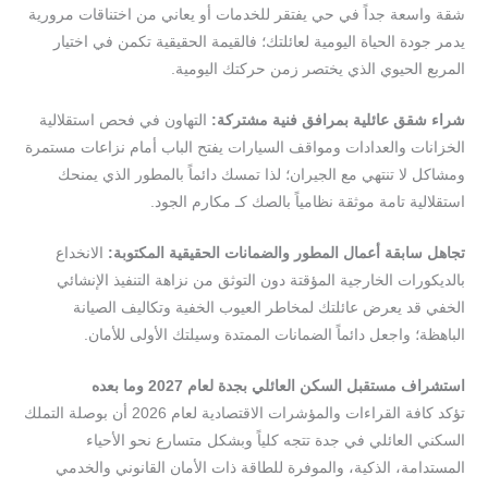
شقة واسعة جداً في حي يفتقر للخدمات أو يعاني من اختناقات مرورية
يدمر جودة الحياة اليومية لعائلتك؛ فالقيمة الحقيقية تكمن في اختيار
المربع الحيوي الذي يختصر زمن حركتك اليومية.
شراء
شقق
عائلية
بمرافق
فنية
مشتركة
:
التهاون في فحص استقلالية
الخزانات والعدادات ومواقف السيارات يفتح الباب أمام نزاعات مستمرة
ومشاكل لا تنتهي مع الجيران؛ لذا تمسك دائماً بالمطور الذي يمنحك
استقلالية تامة موثقة نظامياً بالصك كـ مكارم الجود.
تجاهل
سابقة
أعمال
المطور
والضمانات
الحقيقية
المكتوبة
:
الانخداع
بالديكورات الخارجية المؤقتة دون التوثق من نزاهة التنفيذ الإنشائي
الخفي قد يعرض عائلتك لمخاطر العيوب الخفية وتكاليف الصيانة
الباهظة؛ واجعل دائماً الضمانات الممتدة وسيلتك الأولى للأمان.
استشراف
مستقبل
السكن
العائلي
بجدة
لعام
2027
وما
بعده
تؤكد كافة القراءات والمؤشرات الاقتصادية لعام 2026 أن بوصلة التملك
السكني العائلي في جدة تتجه كلياً وبشكل متسارع نحو الأحياء
المستدامة، الذكية، والموفرة للطاقة ذات الأمان القانوني والخدمي