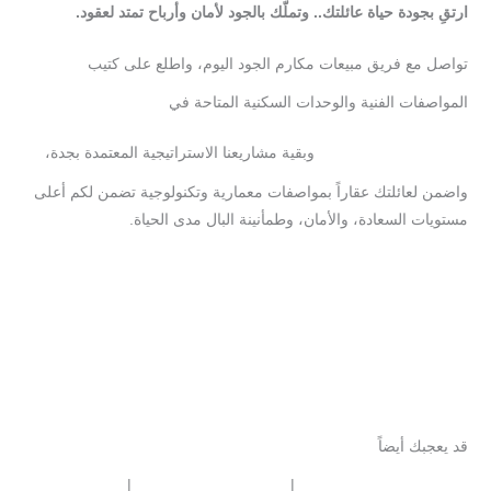
ارتق
ِ
بجودة
حياة
عائلتك
..
وتمل
ك
بالجود
لأمان
وأرباح
تمتد
لعقود
.
تواصل مع فريق مبيعات مكارم الجود اليوم، واطلع على كتيب
المواصفات الفنية والوحدات السكنية المتاحة في
مشروع
وبقية مشاريعنا الاستراتيجية المعتمدة بجدة،
مكارم
138
واضمن لعائلتك عقاراً بمواصفات معمارية وتكنولوجية تضمن لكم أعلى
مستويات السعادة، والأمان، وطمأنينة البال مدى الحياة.
تحدث
مع
مستشارك
العقاري
في
مكارم
الجود
واقتنص
مسكن
العمر
الآن
قد يعجبك أيضاً
|
|
مشاريع مكارم الجود
مكارم إيفيرا 145