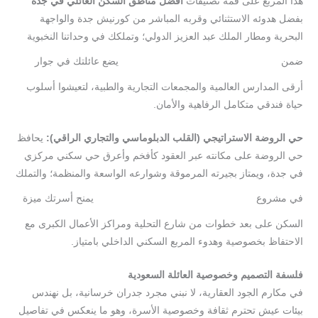
هذا المربع على قمة تصنيفات
أفضل
مناطق
السكن
العائلي
في
جدة
بفضل هدوئه الاستثنائي وقربه المباشر من كورنيش جدة والواجهة
البحرية ومطار الملك عبد العزيز الدولي؛ وتملكك في وحداتنا النخبوية
ضمن
يضع عائلتك في جوار
مشروع
مكارم
138
أرقى المدارس العالمية والمجمعات التجارية والطبية، لتعيشوا أسلوب
حياة فندقي متكامل الرفاهية والأمان.
حي
الروضة
الاستراتيجي
(
القلب
الدبلوماسي
والتجاري
الراقي
):
يحافظ
حي الروضة على مكانته عبر العقود كأفخم وأعرق حي سكني مركزي
في جدة، ويمتاز بجيرته المرموقة وشوارعه الواسعة والمنظمة؛ والتملك
في مشروع
يمنح أسرتك ميزة
مكارم
الروضة
144
السكن على بعد خطوات من شارع التحلية ومراكز الأعمال الكبرى مع
الاحتفاظ بخصوصية وهدوء المربع السكني الداخلي بامتياز.
فلسفة
التصميم
وخصوصية
العائلة
السعودية
في مكارم الجود العقارية، لا نبني مجرد جدران خرسانية، بل نهندس
بيئات عيش تحترم ثقافة وخصوصية الأسرة، وهو ما ينعكس في تفاصيل