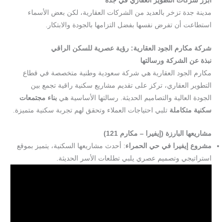
أبرز شركات التطوير العقاري في جدة
مدينة جدة تزخر بالعديد من الشركات العقارية، لكن بعض الأسماء
استطاعت أن تفرض نفسها بفضل التزامها بالجودة والابتكار.
شركة مكارم الجود العقارية: رؤية عصرية للسكن الراقي
نبذة عن الشركة ورسالتها
مكارم الجود العقارية هي شركة سعودية وطنية متخصصة في قطاع
التطوير العقاري، تركز على تقديم مشاريع سكنية راقية تجمع بين
الجودة العالية والتصاميم الحديثة. رسالتها الأساسية هي
بناء مجتمعات
سكنية متكاملة
تلبي احتياجات العملاء وتحقق لهم تجربة سكنية متميزة.
مشاريعها البارزة (إيفيرا – مكارم 121)
مشروع إيفيرا في حي الحمراء
: أحدث مشاريعها السكنية، يتميز بموقع
استراتيجي وتصميم عصري يلبي تطلعات الأسر الحديثة.