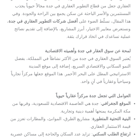
العقاري جعل من قطاع التطوير العقاري في جدة مجالاً حيوياً يجذب
المستثمرين والأسر الباحثة عن سكن يجمع بين الراحة والجودة. وفي
هذا المقال، نسلّط الضوء على
أفضل شركات التطوير العقاري في جدة
،
ونستعرض معايير الاختيار، أبرز المشاريع، بالإضافة إلى تقديم نصائح
عملية تساعدك في اتخاذ قرارك بثقة.
لمحة عن سوق العقار في جدة وأهميته الاقتصادية
يُعتبر السوق العقاري في جدة من الأكثر نشاطاً في المملكة، بفضل
النمو السكاني والاقتصادي السريع، إضافة إلى موقع المدينة
الاستراتيجي المطل على البحر الأحمر. هذا الموقع جعلها مركزاً تجارياً
وسياحياً وعقارياً في آنٍ واحد.
العوامل التي تجعل جدة مركزاً عقارياً حيوياً
الموقع الجغرافي
: جدة هي العاصمة الاقتصادية للسعودية، وقربها من
مكة المكرمة يمنحها أهمية دينية وتجارية.
البنية التحتية المتطورة
: مشاريع الطرق، الموانئ، والمطارات تعزز من
قيمة الاستثمار العقاري.
ارتفاع الطلب السكني
: تزايد عدد السكان والحاجة إلى مساكن عصرية