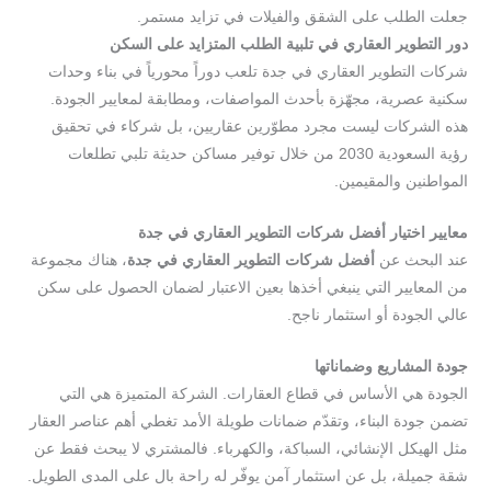
جعلت الطلب على الشقق والفيلات في تزايد مستمر.
دور التطوير العقاري في تلبية الطلب المتزايد على السكن
شركات التطوير العقاري في جدة تلعب دوراً محورياً في بناء وحدات
سكنية عصرية، مجهّزة بأحدث المواصفات، ومطابقة لمعايير الجودة.
هذه الشركات ليست مجرد مطوّرين عقاريين، بل شركاء في تحقيق
رؤية السعودية 2030 من خلال توفير مساكن حديثة تلبي تطلعات
المواطنين والمقيمين.
معايير اختيار أفضل شركات التطوير العقاري في جدة
عند البحث عن
أفضل شركات التطوير العقاري في جدة
، هناك مجموعة
من المعايير التي ينبغي أخذها بعين الاعتبار لضمان الحصول على سكن
عالي الجودة أو استثمار ناجح.
جودة المشاريع وضماناتها
الجودة هي الأساس في قطاع العقارات. الشركة المتميزة هي التي
تضمن جودة البناء، وتقدّم ضمانات طويلة الأمد تغطي أهم عناصر العقار
مثل الهيكل الإنشائي، السباكة، والكهرباء. فالمشتري لا يبحث فقط عن
شقة جميلة، بل عن استثمار آمن يوفّر له راحة بال على المدى الطويل.