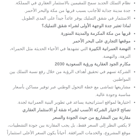
نظام التملك الجديد سمح للمقيمين بالاستثمار العقاري في المملكة.
جدة مدينة جذابة للأجانب بسبب قربها من مكة والبحر الأحمر.
الاستثمار في شقق التمليك يوفر عائداً جيداً على المدى الطويل.
لماذا تعتبر جدة الوجهة الأولى لشراء شقق التمليك؟
قربها من مكة المكرمة والمدينة المنورة
.
موقعها التجاري على البحر الأحمر
النهضة العمرانية الكبيرة
التي تشهدها في الأحياء الحديثة مثل الحمراء،
النزهة، والنهضة.
مكارم الجود العقارية ورؤية السعودية 2030
الشركة تسهم في تحقيق أهداف الرؤية من خلال رفع نسبة التملك بين
المواطنين.
مشاريعها تتماشى مع خطة التحول الوطني عبر توفير مساكن بأسعار
مناسبة وجودة عالية.
اختيارها لمواقع استراتيجية يساعد في تطوير البنية العمرانية لجدة.
نصائح لاختيار الشركة الأنسب لشراء شقة أو الاستثمار العقاري
مقارنة بين المشاريع من حيث الجودة والسعر
لا يكفي النظر إلى السعر فقط، بل يجب المقارنة بين جودة التشطيبات،
موقع المشروع، والخدمات المرافقة. أحياناً يكون السعر الأعلى استثماراً