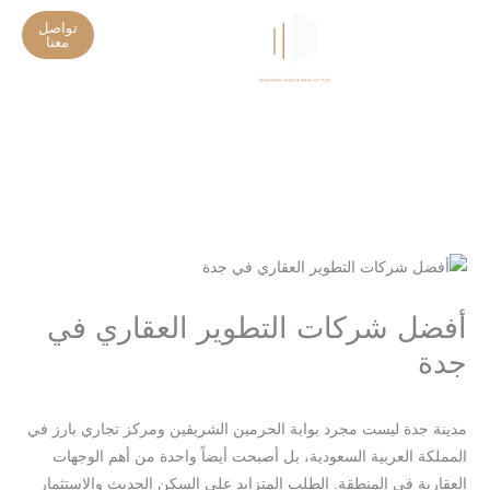
خطي
تواصل
لى
معنا
تواصل معنا
تحديثات المشاريع
لمحتوى
أفضل شركات التطوير العقاري في
جدة
/
/ بواسطة
اترك تعليقاً
Blog
seo-team@3tech.sa
مدينة جدة ليست مجرد بوابة الحرمين الشريفين ومركز تجاري بارز في
المملكة العربية السعودية، بل أصبحت أيضاً واحدة من أهم الوجهات
العقارية في المنطقة. الطلب المتزايد على السكن الحديث والاستثمار